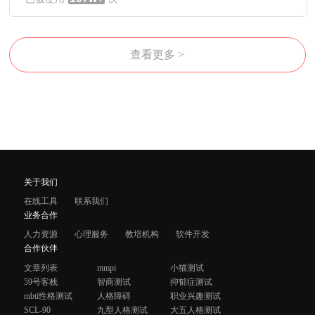
查看更多 >
关于我们
在线工具
联系我们
业务合作
人力资源
心理服务
教培机构
软件开发
合作伙伴
文章列表
mmpi
小猫测试
59号客栈
智商测试
抑郁症测试
mbti性格测试
人格障碍
职业兴趣测试
SCL-90
九型人格测试
大五人格测试