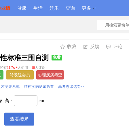
企业版
健康
生活
娱乐
查询
更多
收藏
反馈
评论
女性标准三围自测
免费
已经有
11.7w+
人使用
10
人评论
人才测评系统
精神疾病测试筛查
高考志愿选专业
身 高：
cm