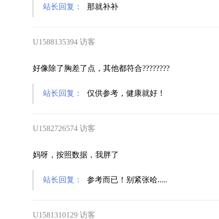
站长回复：
那就补补
U1588135394 访客
好像除了胸差了点，其他都符合????????
站长回复：
仅供参考，健康就好！
U1582726574 访客
妈呀，按照数据，我胖了
站长回复：
参考而已！别紧张哈.....
U1581310129 访客