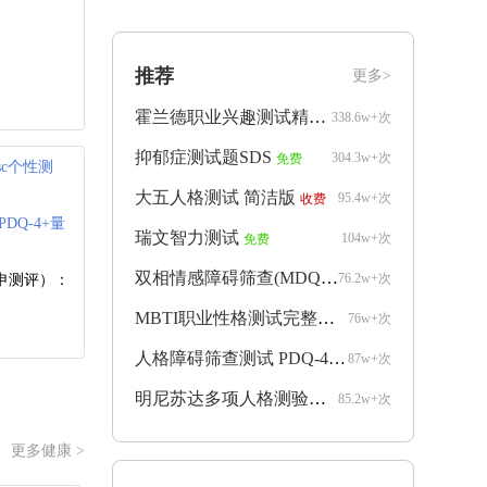
推荐
更多>
霍兰德职业兴趣测试精简版
338.6w+次
免费
抑郁症测试题SDS
304.3w+次
免费
isc个性测
大五人格测试 简洁版
95.4w+次
收费
PDQ-4+量
瑞文智力测试
104w+次
免费
双相情感障碍筛查(MDQ)
76.2w+次
申测评）：
收费
MBTI职业性格测试完整版
76w+次
收费
人格障碍筛查测试 PDQ-4+
87w+次
收费
明尼苏达多项人格测验mmpi完整版
85.2w+次
收费
更多健康 >