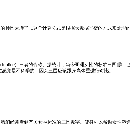
围太胖了....这个计算公式是根据大数据平衡的方式来处理的..
臀围（hipline）三者的合称。据统计，当今亚洲女性的标准三围(胸、
，不过感觉是不科学的，因为三围应该跟身高体重进行对比。
，我们经常看到有关女神标准的三围数字。健身可以帮助女性塑