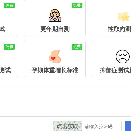
免费
免费
试
更年期自测
性取向
免费
免费
测试
孕期体重增长标准
抑郁症测试题