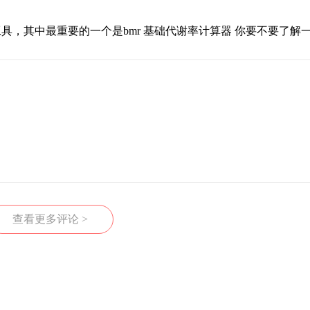
具，其中最重要的一个是bmr 基础代谢率计算器 你要不要了解
查看更多评论 >