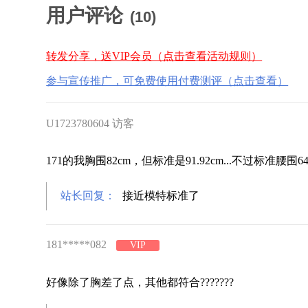
用户评论
(
10
)
转发分享，送VIP会员（点击查看活动规则）
参与宣传推广，可免费使用付费测评（点击查看）
U1723780604 访客
171的我胸围82cm，但标准是91.92cm...不过标准腰围64
站长回复：
接近模特标准了
181*****082
VIP
好像除了胸差了点，其他都符合???????