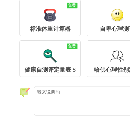
免费
标准体重计算器
自卑心理测
免费
健康自测评定量表 S
哈佛心理性别