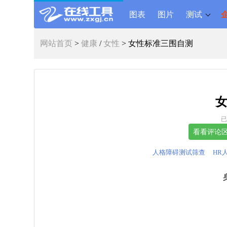
图表
图片
测试
网站首页
>
健康
/
女性
> 女性标准三围自测
人格障碍测试筛查
HR