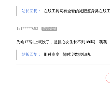
站长回复：
在线工具网有全套的减肥瘦身类在线工
181*****683
普通会员
为啥177以上就没了，是担心女生长不到180吗，嘿嘿
站长回复：
那种高度...暂时没数据归纳。