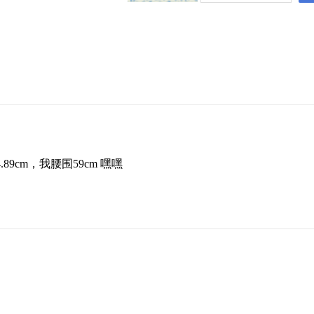
.89cm，我腰围59cm 嘿嘿