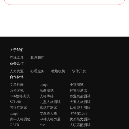
关于我们
在线工具
联系我们
业务合作
人力资源
心理服务
教培机构
软件开发
合作伙伴
文章列表
mmpi
小猫测试
59号客栈
智商测试
抑郁症测试
mbti性格测试
人格障碍
职业兴趣测试
SCL-90
九型人格测试
大五人格测试
强迫症测试
焦虑症测试
认知能力测验
mmpi
艾森克人格
卡特尔16PF
青年人格测验
24种人格力量
优势能力测评
GATB
disc
人职匹配测试