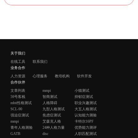
关于我们
在线工具
联系我们
业务合作
人力资源
心理服务
教培机构
软件开发
合作伙伴
文章列表
mmpi
小猫测试
59号客栈
智商测试
抑郁症测试
mbti性格测试
人格障碍
职业兴趣测试
SCL-90
九型人格测试
大五人格测试
强迫症测试
焦虑症测试
认知能力测验
mmpi
艾森克人格
卡特尔16PF
青年人格测验
24种人格力量
优势能力测评
GATB
disc
人职匹配测试