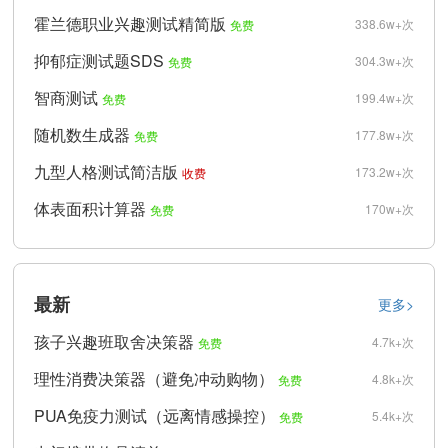
霍兰德职业兴趣测试精简版
338.6w+次
免费
抑郁症测试题SDS
304.3w+次
免费
智商测试
199.4w+次
免费
随机数生成器
177.8w+次
免费
九型人格测试简洁版
173.2w+次
收费
体表面积计算器
170w+次
免费
最新
更多>
孩子兴趣班取舍决策器
4.7k+次
免费
理性消费决策器（避免冲动购物）
4.8k+次
免费
PUA免疫力测试（远离情感操控）
5.4k+次
免费