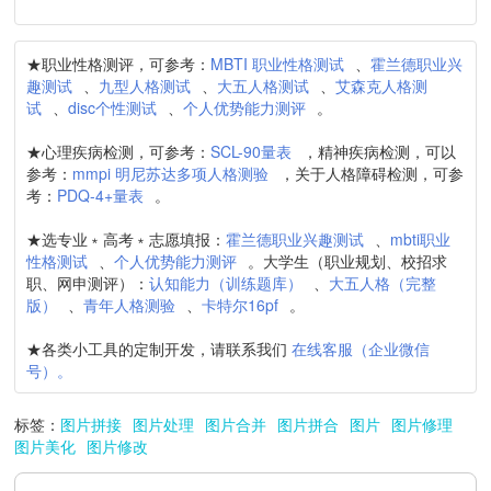
★职业性格测评，可参考：
MBTI 职业性格测试
、
霍兰德职业兴
趣测试
、
九型人格测试
、
大五人格测试
、
艾森克人格测
试
、
disc个性测试
、
个人优势能力测评
。
★心理疾病检测，可参考：
SCL-90量表
，精神疾病检测，可以
参考：
mmpi 明尼苏达多项人格测验
，关于人格障碍检测，可参
考：
PDQ-4+量表
。
★选专业﹡高考﹡志愿填报：
霍兰德职业兴趣测试
、
mbti职业
性格测试
、
个人优势能力测评
。大学生（职业规划、校招求
职、网申测评）：
认知能力（训练题库）
、
大五人格（完整
版）
、
青年人格测验
、
卡特尔16pf
。
★各类小工具的定制开发，请联系我们
在线客服（企业微信
号）。
标签：
图片拼接
图片处理
图片合并
图片拼合
图片
图片修理
图片美化
图片修改