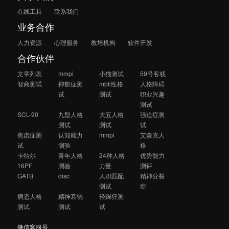
在线工具
联系我们
业务合作
人力资源
心理服务
教培机构
软件开发
合作伙伴
文章列表
mmpi
小猫测试
59号客栈
智商测试
抑郁症测
mbti性格
人格障碍
试
测试
职业兴趣
测试
SCL-90
九型人格
大五人格
强迫症测
测试
测试
试
焦虑症测
认知能力
mmpi
艾森克人
试
测验
格
卡特尔
青年人格
24种人格
优势能力
16PF
测验
力量
测评
GATB
disc
人职匹配
精神分裂
测试
症
病态人格
精神衰弱
轻躁狂测
测试
测试
试
微信客服号