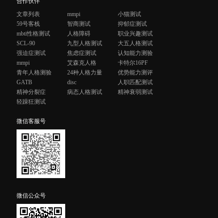
合作伙伴
文章列表
mmpi
小猫测试
59号客栈
智商测试
抑郁症测试
mbti性格测试
人格障碍
职业兴趣测试
SCL-90
九型人格测试
大五人格测试
强迫症测试
焦虑症测试
认知能力测验
mmpi
艾森克人格
卡特尔16PF
青年人格测验
24种人格力量
优势能力测评
GATB
disc
人职匹配测试
精神分裂症
病态人格测试
精神衰弱测试
轻躁狂测试
微信客服号
微信公众号