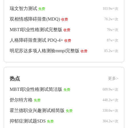
瑞文智力测试
103.9w+次
免费
双相情感障碍筛查(MDQ)
76.2w+次
收费
MBTI职业性格测试完整版
76w+次
收费
人格障碍筛查测试 PDQ-4+
87w+次
收费
明尼苏达多项人格测验mmpi完整版
85.2w+次
收费
热点
更多>
MBTI职业性格测试简洁版
609.9w+次
免费
舒尔特方格
448.2w+次
免费
霍兰德职业兴趣测试精简版
338.6w+次
免费
抑郁症测试题SDS
304.2w+次
免费