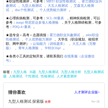
★职业性格测评，可参考：
MBTI 职业性格测试
、
霍兰德职业兴
趣测试
、
九型人格测试
、
大五人格测试
、
艾森克人格测
试
、
disc个性测试
、
个人优势能力测评
。
★心理疾病检测，可参考：
SCL-90量表
，精神疾病检测，可以
参考：
mmpi 明尼苏达多项人格测验
，关于人格障碍检测，可参
考：
PDQ-4+量表
。
★选专业﹡高考﹡志愿填报：
霍兰德职业兴趣测试
、
mbti职业
性格测试
、
个人优势能力测评
。大学生（职业规划、校招求
职、网申测评）：
认知能力（训练题库）
、
大五人格（完整
版）
、
青年人格测验
、
卡特尔16pf
。
★各类小工具的定制开发，请联系我们
在线客服（企业微信
号）。
标签：
九型人格
36题
九型人格测试
九型人格分析
九型人格测试
题
人格测试
个性测试
性格测试
人才素质测评
猜你喜欢
人才测评企业版>
九型人格测试 探索版
6w+次
收费