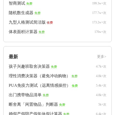
智商测试
199.3w+次
免费
随机数生成器
177.7w+次
免费
九型人格测试简洁版
173.2w+次
收费
体表面积计算器
170w+次
免费
最新
更多>
孩子兴趣班取舍决策器
4.7k+次
免费
理性消费决策器（避免冲动购物）
4.8k+次
免费
PUA免疫力测试（远离情感操控）
5.4k+次
免费
出门携带物品清单
4.8k+次
免费
断舍离「闲置物品」判断器
5k+次
免费
婚假产假陪产假年休假计算器
6.4k+次
免费