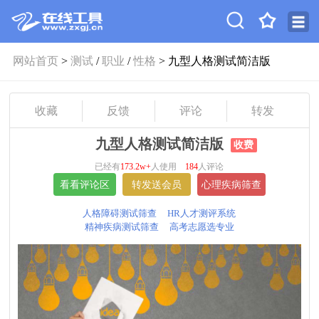
网站首页
>
测试
/
职业
/
性格
> 九型人格测试简洁版
收藏
反馈
评论
转发
九型人格测试简洁版
收费
已经有
173.2w+
人使用
184
人评论
人格障碍测试筛查
HR人才测评系统
精神疾病测试筛查
高考志愿选专业