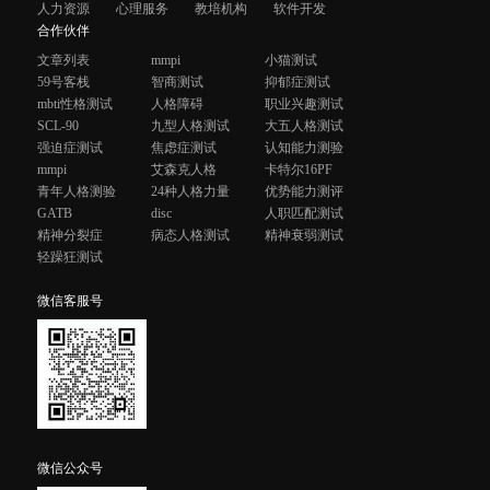
人力资源
心理服务
教培机构
软件开发
合作伙伴
文章列表
mmpi
小猫测试
59号客栈
智商测试
抑郁症测试
mbti性格测试
人格障碍
职业兴趣测试
SCL-90
九型人格测试
大五人格测试
强迫症测试
焦虑症测试
认知能力测验
mmpi
艾森克人格
卡特尔16PF
青年人格测验
24种人格力量
优势能力测评
GATB
disc
人职匹配测试
精神分裂症
病态人格测试
精神衰弱测试
轻躁狂测试
微信客服号
微信公众号