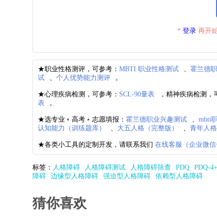
*
登录
再开始
★职业性格测评，可参考：
MBTI 职业性格测试
、
霍兰德
试
、
个人优势能力测评
。
★心理疾病检测，可参考：
SCL-90量表
，精神疾病检测，
表
。
★选专业﹡高考﹡志愿填报：
霍兰德职业兴趣测试
、
mbt
认知能力（训练题库）
、
大五人格（完整版）
、
青年人
★各类小工具的定制开发，请联系我们
在线客服（企业微信
标签：
人格障碍
人格障碍测试
人格障碍筛查
PDQ
PDQ-4
障碍
边缘型人格障碍
强迫型人格障碍
依赖型人格障碍
猜你喜欢