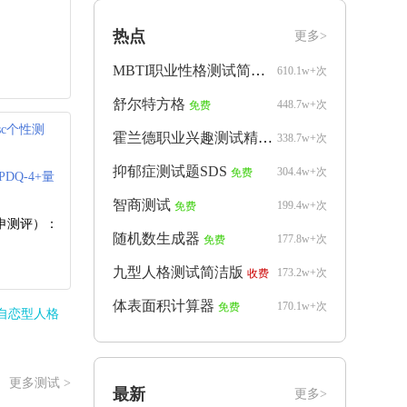
热点
更多>
MBTI职业性格测试简洁版
610.1w+次
免费
舒尔特方格
448.7w+次
免费
isc个性测
霍兰德职业兴趣测试精简版
338.7w+次
免费
抑郁症测试题SDS
304.4w+次
免费
PDQ-4+量
智商测试
199.4w+次
免费
申测评）：
随机数生成器
177.8w+次
免费
九型人格测试简洁版
173.2w+次
收费
体表面积计算器
170.1w+次
免费
自恋型人格
更多测试 >
最新
更多>