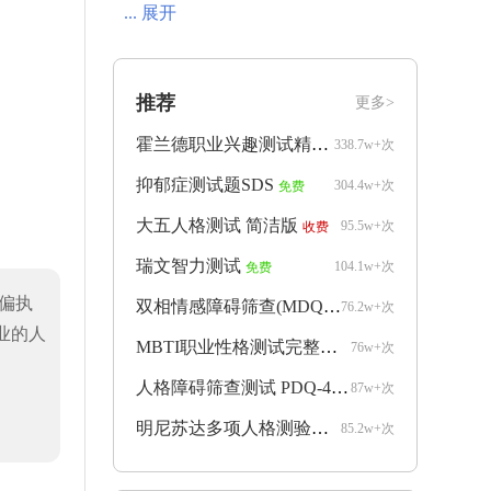
... 展开
推荐
更多>
霍兰德职业兴趣测试精简版
338.7w+次
免费
抑郁症测试题SDS
304.4w+次
免费
大五人格测试 简洁版
95.5w+次
收费
瑞文智力测试
104.1w+次
免费
（偏执
双相情感障碍筛查(MDQ)
76.2w+次
收费
业的人
MBTI职业性格测试完整版
76w+次
收费
人格障碍筛查测试 PDQ-4+
87w+次
收费
明尼苏达多项人格测验mmpi完整版
85.2w+次
收费