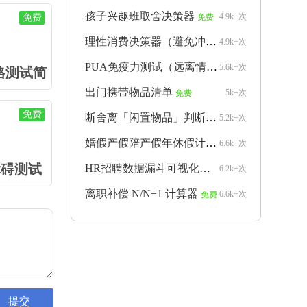
孩子兴趣班取舍决策器
4.9k+次
免费
免费
理性消费决策器（避免冲动购物）
4.9k+次
免费
PUA免疫力测试（远离情感操控）
5.6k+次
免费
格测试简
出门携带物品清单
5k+次
免费
免费
断舍离「闲置物品」判断器
5.2k+次
免费
婚假产假陪产假年休假计算器
6.6k+次
免费
障碍测试
HR招聘数据漏斗可视化生成器
6.2k+次
免费
离职补偿 N/N+1 计算器
6.6k+次
免费