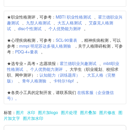
★职业性格测评，可参考：
MBTI 职业性格测试
、
霍兰德职业兴
趣测试
、
九型人格测试
、
大五人格测试
、
艾森克人格测
试
、
disc个性测试
、
个人优势能力测评
。
★心理疾病检测，可参考：
SCL-90量表
，精神疾病检测，可以
参考：
mmpi 明尼苏达多项人格测验
，关于人格障碍检测，可参
考：
PDQ-4+量表
。
★选专业﹡高考﹡志愿填报：
霍兰德职业兴趣测试
、
mbti职业
性格测试
、
个人优势能力测评
。大学生（职业规划、校招求
职、网申测评）：
认知能力（训练题库）
、
大五人格（完整
版）
、
青年人格测验
、
卡特尔16pf
。
★各类小工具的定制开发，请联系我们
在线客服（企业微信
号）。
标签：
图片
水印
图片加logo
图片处理
图片叠加
图片修改
图
片加文字
图片加水印