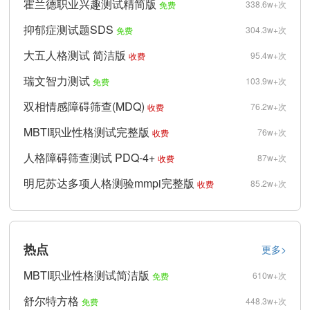
霍兰德职业兴趣测试精简版
338.6w+次
免费
抑郁症测试题SDS
304.3w+次
免费
大五人格测试 简洁版
95.4w+次
收费
瑞文智力测试
103.9w+次
免费
双相情感障碍筛查(MDQ)
76.2w+次
收费
MBTI职业性格测试完整版
76w+次
收费
人格障碍筛查测试 PDQ-4+
87w+次
收费
明尼苏达多项人格测验mmpi完整版
85.2w+次
收费
热点
更多>
MBTI职业性格测试简洁版
610w+次
免费
舒尔特方格
448.3w+次
免费