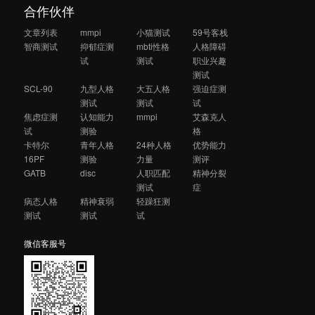
合作伙伴
文章列表
mmpi
小猫测试
59号客栈
智商测试
抑郁症测
mbti性格
人格障碍
试
测试
职业兴趣
测试
SCL-90
九型人格
大五人格
强迫症测
测试
测试
试
焦虑症测
认知能力
mmpi
艾森克人
试
测验
格
卡特尔
青年人格
24种人格
优势能力
16PF
测验
力量
测评
GATB
disc
人职匹配
精神分裂
测试
症
病态人格
精神衰弱
轻躁狂测
测试
测试
试
微信客服号