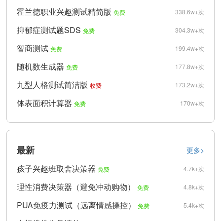
霍兰德职业兴趣测试精简版
338.6w+次
免费
抑郁症测试题SDS
304.3w+次
免费
智商测试
199.4w+次
免费
随机数生成器
177.8w+次
免费
九型人格测试简洁版
173.2w+次
收费
体表面积计算器
170w+次
免费
最新
更多>
孩子兴趣班取舍决策器
4.7k+次
免费
理性消费决策器（避免冲动购物）
4.8k+次
免费
PUA免疫力测试（远离情感操控）
5.4k+次
免费