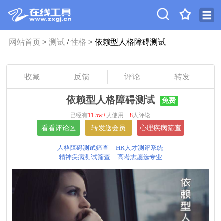
网站首页
>
测试
/
性格
> 依赖型人格障碍测试
收藏
反馈
评论
转发
依赖型人格障碍测试
免费
已经有
11.5w+
人使用
8
人评论
人格障碍测试筛查
HR人才测评系统
精神疾病测试筛查
高考志愿选专业