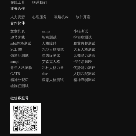
在线工具
联系我们
业务合作
人力资源
心理服务
教培机构
软件开发
合作伙伴
文章列表
mmpi
小猫测试
59号客栈
智商测试
抑郁症测试
mbti性格测试
人格障碍
职业兴趣测试
SCL-90
九型人格测试
大五人格测试
强迫症测试
焦虑症测试
认知能力测验
mmpi
艾森克人格
卡特尔16PF
青年人格测验
24种人格力量
优势能力测评
GATB
disc
人职匹配测试
精神分裂症
病态人格测试
精神衰弱测试
轻躁狂测试
微信客服号