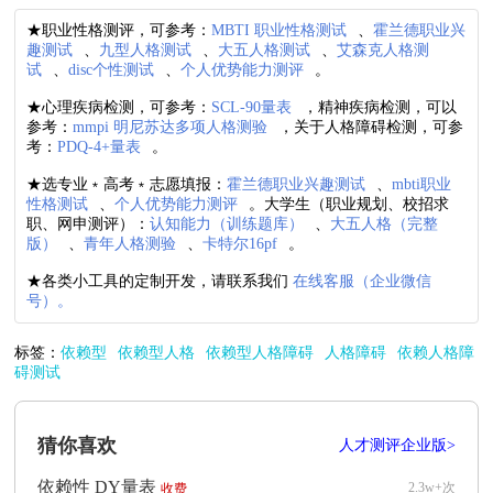
★职业性格测评，可参考：
MBTI 职业性格测试
、
霍兰德职业兴
趣测试
、
九型人格测试
、
大五人格测试
、
艾森克人格测
试
、
disc个性测试
、
个人优势能力测评
。
★心理疾病检测，可参考：
SCL-90量表
，精神疾病检测，可以
参考：
mmpi 明尼苏达多项人格测验
，关于人格障碍检测，可参
考：
PDQ-4+量表
。
★选专业﹡高考﹡志愿填报：
霍兰德职业兴趣测试
、
mbti职业
性格测试
、
个人优势能力测评
。大学生（职业规划、校招求
职、网申测评）：
认知能力（训练题库）
、
大五人格（完整
版）
、
青年人格测验
、
卡特尔16pf
。
★各类小工具的定制开发，请联系我们
在线客服（企业微信
号）。
标签：
依赖型
依赖型人格
依赖型人格障碍
人格障碍
依赖人格障
碍测试
猜你喜欢
人才测评企业版>
依赖性 DY量表
2.3w+次
收费