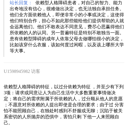
站长回复：
依赖型人格障碍患者，对自己的智力、能力
出奇地没有信心，很难做出决定，也无法独自承担任务。
他们全方面依赖他人，即便非常小的小事或决定，这使得
他们特别合作，担心不如此那些能给他们提供帮助的人就
会远离他们。他们不敢表达不同意见，费尽心思赢得他们
所依赖的人的认同。另一普遍特征是特别不敢独当一面。
患有依赖型障碍的成年人依靠父母去做哪怕很小的决定，
比如该穿什么衣服，该如何度过闲暇，以及该上哪所大学
等大事。
U1598945982 访客
依赖型人格障碍的特征，以过分依赖为特征 ，并至少有下列
3项：请求或同意让人为自己生活中大多数重要事情做决
定；将自己的需求附属于所依赖的人，过分顺从他人的意愿
；不愿意对所依赖的人提出即使是合理的要求；由于过 分害
怕不能照顾自己，在独处时感到不舒服或无聊；沉陷于被关
系密切的人所抛弃的恐惧中，害怕只剩 下他一人来照顾自
己。