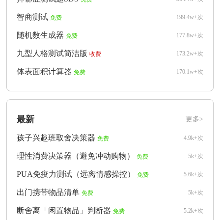
智商测试
199.4w+次
免费
随机数生成器
177.8w+次
免费
九型人格测试简洁版
173.2w+次
收费
体表面积计算器
170.1w+次
免费
最新
更多>
孩子兴趣班取舍决策器
4.9k+次
免费
理性消费决策器（避免冲动购物）
5k+次
免费
PUA免疫力测试（远离情感操控）
5.6k+次
免费
出门携带物品清单
5k+次
免费
断舍离「闲置物品」判断器
5.2k+次
免费