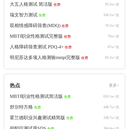
大五人格测试 简洁版
95.5w+次
收费
瑞文智力测试
104.1w+次
免费
双相情感障碍筛查(MDQ)
76.2w+次
收费
MBTI职业性格测试完整版
76w+次
收费
人格障碍筛查测试 PDQ-4+
87w+次
收费
明尼苏达多项人格测验mmpi完整版
85.2w+次
收费
热点
更多>
MBTI职业性格测试简洁版
610.1w+次
免费
舒尔特方格
448.7w+次
免费
霍兰德职业兴趣测试精简版
338.7w+次
免费
抑郁症测试题SDS
304.4w+次
免费