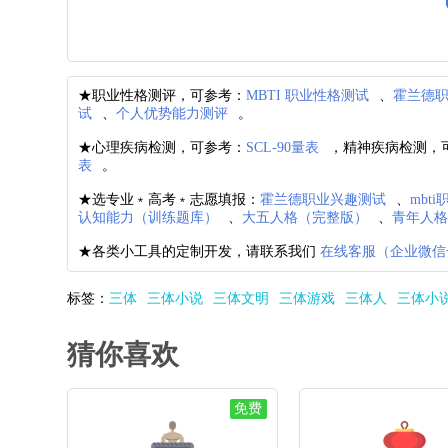
★职业性格测评，可参考：
MBTI 职业性格测试
、
霍兰德
试
、
个人优势能力测评
。
★心理疾病检测，可参考：
SCL-90量表
，精神疾病检测，
表
。
★选专业﹡高考﹡志愿填报：
霍兰德职业兴趣测试
、
mbt
认知能力（训练题库）
、
大五人格（完整版）
、
青年人
★各类小工具的定制开发，请联系我们
在线客服（企业微信
标签：
三体
三体小说
三体文明
三体游戏
三体人
三体小
猜你喜欢
免费