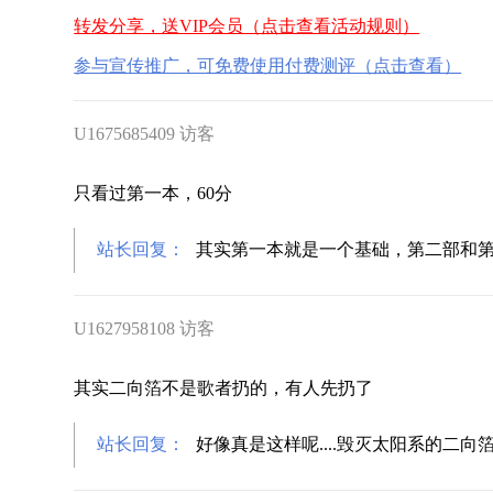
转发分享，送VIP会员（点击查看活动规则）
参与宣传推广，可免费使用付费测评（点击查看）
U1675685409 访客
只看过第一本，60分
站长回复：
其实第一本就是一个基础，第二部和
U1627958108 访客
其实二向箔不是歌者扔的，有人先扔了
站长回复：
好像真是这样呢....毁灭太阳系的二