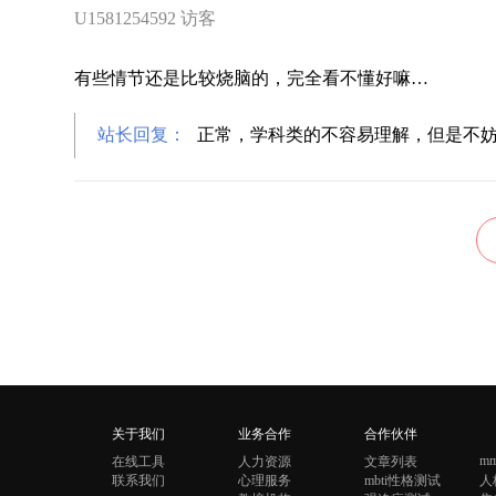
U1581254592 访客
有些情节还是比较烧脑的，完全看不懂好嘛…
站长回复：
正常，学科类的不容易理解，但是不妨碍
关于我们
业务合作
合作伙伴
mm
在线工具
人力资源
文章列表
联系我们
心理服务
mbti性格测试
人