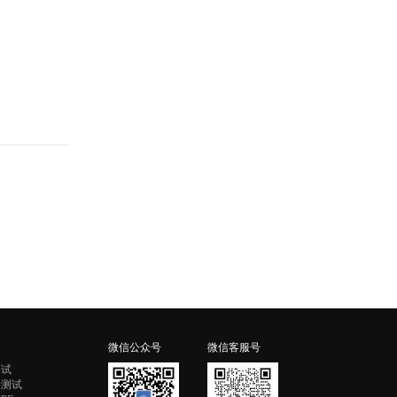
微信公众号
微信客服号
测试
格测试