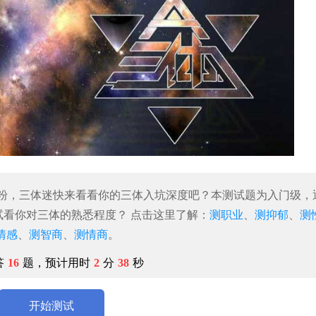
体粉，三体迷快来看看你的三体入坑深度吧？本测试题为入门级，
试看你对三体的熟悉程度？ 点击这里了解：
测职业
、
测抑郁
、
测
情感
、
测智商
、
测情商
。
答
16
题，预计用时
2
分
38
秒
开始测试