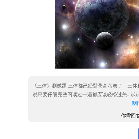
《三体》测试题 三体都已经登录高考卷了，三
说只要仔细完整阅读过一遍都应该轻松过关...试
测
你需回