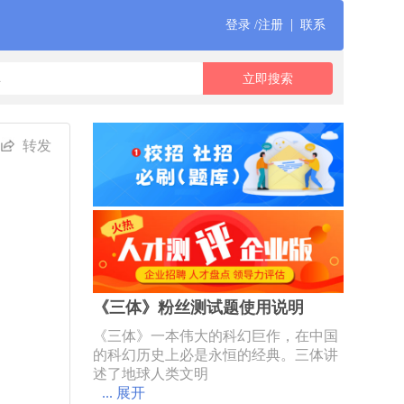
|
登录 /注册
联系
转发
《三体》粉丝测试题使用说明
《三体》一本伟大的科幻巨作，在中国
的科幻历史上必是永恒的经典。三体讲
述了地球人类文明
... 展开