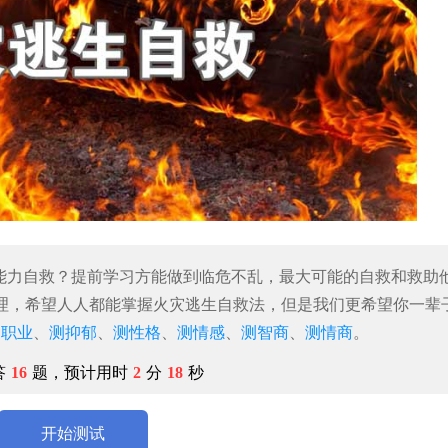
有能力自救？提前学习方能做到临危不乱，最大可能的自救和救助
理，希望人人都能掌握火灾逃生自救法，但是我们更希望你一辈
测职业
、
测抑郁
、
测性格
、
测情感
、
测智商
、
测情商
。
答
16
题，预计用时
2
分
18
秒
开始测试