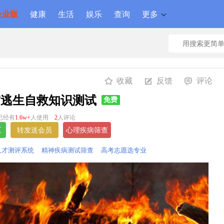
企业版
健康
生活
娱乐
查询
更多
收藏
反馈
评论
灾逃生自救知识测试
免费
已经有
1.6w+
人使用
2
人评论
人才测评系统
精神疾病测试筛查
高考志愿选专业