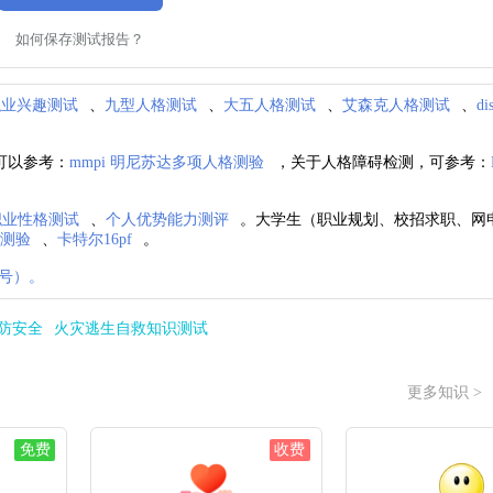
如何保存测试报告？
职业兴趣测试
、
九型人格测试
、
大五人格测试
、
艾森克人格测试
、
d
可以参考：
mmpi 明尼苏达多项人格测验
，关于人格障碍检测，可参考：
i职业性格测试
、
个人优势能力测评
。大学生（职业规划、校招求职、网
格测验
、
卡特尔16pf
。
号）。
防安全
火灾逃生自救知识测试
更多知识 >
免费
收费