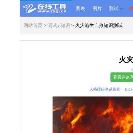
图表
图片
测试
网站首页
>
测试
/
知识
> 火灾逃生自救知识测试
火
人格障碍测试筛查
HR