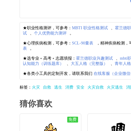
★职业性格测评，可参考：
MBTI 职业性格测试
、
霍兰德
试
、
个人优势能力测评
。
★心理疾病检测，可参考：
SCL-90量表
，精神疾病检测，
表
。
★选专业﹡高考﹡志愿填报：
霍兰德职业兴趣测试
、
mbt
认知能力（训练题库）
、
大五人格（完整版）
、
青年人
★各类小工具的定制开发，请联系我们
在线客服（企业微信
标签：
火灾
自救
逃生
消费
安全
火灾自救
火灾逃生
消
猜你喜欢
免费