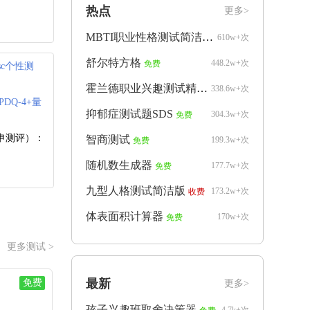
热点
更多>
MBTI职业性格测试简洁版
610w+次
免费
舒尔特方格
448.2w+次
免费
isc个性测
霍兰德职业兴趣测试精简版
338.6w+次
免费
PDQ-4+量
抑郁症测试题SDS
304.3w+次
免费
申测评）：
智商测试
199.3w+次
免费
随机数生成器
177.7w+次
免费
九型人格测试简洁版
173.2w+次
收费
体表面积计算器
170w+次
免费
更多测试 >
最新
免费
更多>
孩子兴趣班取舍决策器