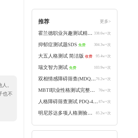
推荐
更多>
霍兰德职业兴趣测试精简版
338.6w+次
免费
抑郁症测试题SDS
304.3w+次
免费
大五人格测试 简洁版
95.4w+次
收费
瑞文智力测试
103.9w+次
免费
双相情感障碍筛查(MDQ)
76.2w+次
收费
他人。
MBTI职业性格测试完整版
76w+次
收费
子也不
人格障碍筛查测试 PDQ-4+
87w+次
收费
明尼苏达多项人格测验mmpi完整版
85.2w+次
收费