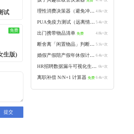
4.7k+次
免费
理性消费决策器（避免冲动购物）
测试
4.8k+次
免费
PUA免疫力测试（远离情感操控）
5.4k+次
免费
免费
出门携带物品清单
4.8k+次
免费
断舍离「闲置物品」判断器
5.1k+次
免费
女生版)
婚假产假陪产假年休假计算器
6.4k+次
免费
HR招聘数据漏斗可视化生成器
6k+次
免费
离职补偿 N/N+1 计算器
6.4k+次
免费