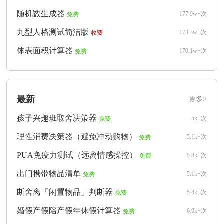
随机数生成器
177.9w+次
免费
九型人格测试简洁版
173.3w+次
收费
体表面积计算器
170.1w+次
免费
最新
更多>
孩子兴趣班取舍决策器
5k+次
免费
理性消费决策器（避免冲动购物）
5.1k+次
免费
PUA免疫力测试（远离情感操控）
5.8k+次
免费
出门携带物品清单
5.1k+次
免费
断舍离「闲置物品」判断器
5.4k+次
免费
婚假产假陪产假年休假计算器
6.9k+次
免费