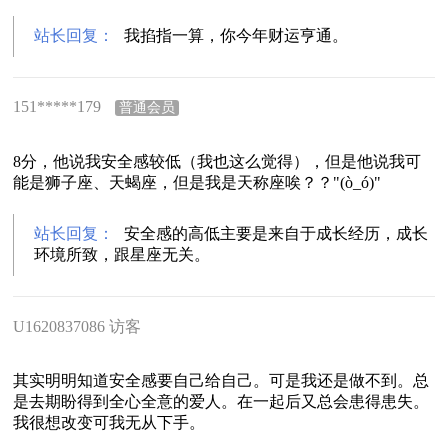
站长回复：
我掐指一算，你今年财运亨通。
151*****179
普通会员
8分，他说我安全感较低（我也这么觉得），但是他说我可
能是狮子座、天蝎座，但是我是天称座唉？？"(ò_ó)"
站长回复：
安全感的高低主要是来自于成长经历，成长
环境所致，跟星座无关。
U1620837086 访客
其实明明知道安全感要自己给自己。可是我还是做不到。总
是去期盼得到全心全意的爱人。在一起后又总会患得患失。
我很想改变可我无从下手。