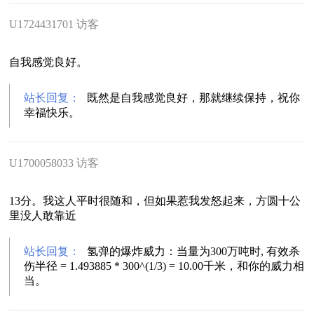
U1724431701 访客
自我感觉良好。
站长回复：
既然是自我感觉良好，那就继续保持，祝你
幸福快乐。
U1700058033 访客
13分。我这人平时很随和，但如果惹我发怒起来，方圆十公
里没人敢靠近
站长回复：
氢弹的爆炸威力：当量为300万吨时, 有效杀
伤半径 = 1.493885 * 300^(1/3) = 10.00千米，和你的威力相
当。