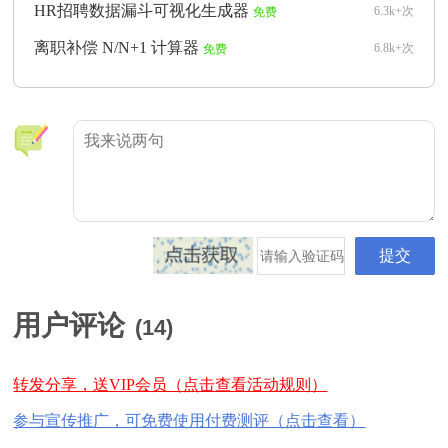
HR招聘数据漏斗可视化生成器
6.3k+次
免费
离职补偿 N/N+1 计算器
6.8k+次
免费
用户评论
(
14
)
转发分享，送VIP会员（点击查看活动规则）
参与宣传推广，可免费使用付费测评（点击查看）