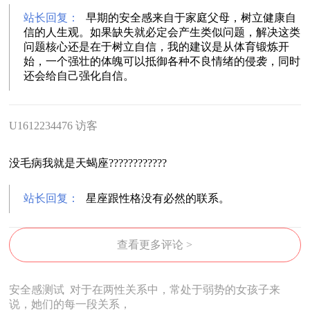
站长回复：
早期的安全感来自于家庭父母，树立健康自
信的人生观。如果缺失就必定会产生类似问题，解决这类
问题核心还是在于树立自信，我的建议是从体育锻炼开
始，一个强壮的体魄可以抵御各种不良情绪的侵袭，同时
还会给自己强化自信。
U1612234476 访客
没毛病我就是天蝎座????????????
站长回复：
星座跟性格没有必然的联系。
查看更多评论 >
安全感测试 对于在两性关系中，常处于弱势的女孩子来
说，她们的每一段关系，