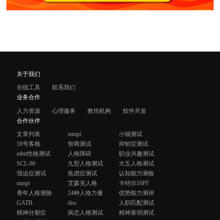
关于我们
在线工具
联系我们
业务合作
人力资源
心理服务
教培机构
软件开发
合作伙伴
文章列表
mmpi
小猫测试
59号客栈
智商测试
抑郁症测试
mbti性格测试
人格障碍
职业兴趣测试
SCL-90
九型人格测试
大五人格测试
强迫症测试
焦虑症测试
认知能力测验
mmpi
艾森克人格
卡特尔16PF
青年人格测验
24种人格力量
优势能力测评
GATB
disc
人职匹配测试
精神分裂症
病态人格测试
精神衰弱测试