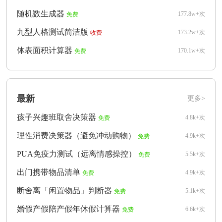
随机数生成器
177.8w+次
免费
九型人格测试简洁版
173.2w+次
收费
体表面积计算器
170.1w+次
免费
最新
更多>
孩子兴趣班取舍决策器
4.8k+次
免费
理性消费决策器（避免冲动购物）
4.9k+次
免费
PUA免疫力测试（远离情感操控）
5.5k+次
免费
出门携带物品清单
4.9k+次
免费
断舍离「闲置物品」判断器
5.1k+次
免费
婚假产假陪产假年休假计算器
6.6k+次
免费