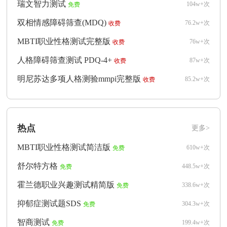
瑞文智力测试
104w+次
免费
双相情感障碍筛查(MDQ)
76.2w+次
收费
MBTI职业性格测试完整版
76w+次
收费
人格障碍筛查测试 PDQ-4+
87w+次
收费
明尼苏达多项人格测验mmpi完整版
85.2w+次
收费
热点
更多>
MBTI职业性格测试简洁版
610w+次
免费
舒尔特方格
448.5w+次
免费
霍兰德职业兴趣测试精简版
338.6w+次
免费
抑郁症测试题SDS
304.3w+次
免费
智商测试
199.4w+次
免费