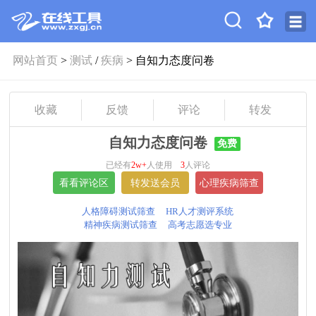
网站首页
>
测试
/
疾病
> 自知力态度问卷
收藏
反馈
评论
转发
自知力态度问卷
免费
已经有
2w+
人使用
3
人评论
人格障碍测试筛查
HR人才测评系统
精神疾病测试筛查
高考志愿选专业