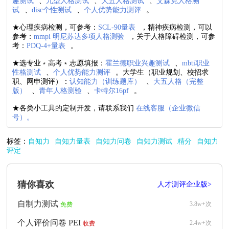
趣测试
、
九型人格测试
、
大五人格测试
、
艾森克人格测
试
、
disc个性测试
、
个人优势能力测评
。
★心理疾病检测，可参考：
SCL-90量表
，精神疾病检测，可以
参考：
mmpi 明尼苏达多项人格测验
，关于人格障碍检测，可参
考：
PDQ-4+量表
。
★选专业﹡高考﹡志愿填报：
霍兰德职业兴趣测试
、
mbti职业
性格测试
、
个人优势能力测评
。大学生（职业规划、校招求
职、网申测评）：
认知能力（训练题库）
、
大五人格（完整
版）
、
青年人格测验
、
卡特尔16pf
。
★各类小工具的定制开发，请联系我们
在线客服（企业微信
号）。
标签：
自知力
自知力量表
自知力问卷
自知力测试
精分
自知力
评定
猜你喜欢
人才测评企业版>
自制力测试
3.8w+次
免费
个人评价问卷 PEI
2.4w+次
收费