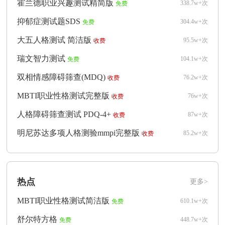
霍兰德职业兴趣测试精简版
338.7w+次
免费
抑郁症测试题SDS
304.4w+次
免费
大五人格测试 简洁版
95.5w+次
收费
瑞文智力测试
104.1w+次
免费
双相情感障碍筛查(MDQ)
76.2w+次
收费
MBTI职业性格测试完整版
76w+次
收费
人格障碍筛查测试 PDQ-4+
87w+次
收费
明尼苏达多项人格测验mmpi完整版
85.2w+次
收费
热点
更多>
MBTI职业性格测试简洁版
610.1w+次
免费
舒尔特方格
448.7w+次
免费