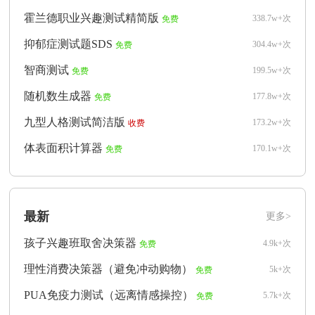
霍兰德职业兴趣测试精简版
338.7w+次
免费
抑郁症测试题SDS
304.4w+次
免费
智商测试
199.5w+次
免费
随机数生成器
177.8w+次
免费
九型人格测试简洁版
173.2w+次
收费
体表面积计算器
170.1w+次
免费
最新
更多>
孩子兴趣班取舍决策器
4.9k+次
免费
理性消费决策器（避免冲动购物）
5k+次
免费
PUA免疫力测试（远离情感操控）
5.7k+次
免费