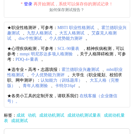
*
登录
再开始测试，系统可以保存你的测试记录！
如何保存测试报告？
★职业性格测评，可参考：
MBTI 职业性格测试
、
霍兰德职业兴
趣测试
、
九型人格测试
、
大五人格测试
、
艾森克人格测
试
、
disc个性测试
、
个人优势能力测评
。
★心理疾病检测，可参考：
SCL-90量表
，精神疾病检测，可以
参考：
mmpi 明尼苏达多项人格测验
，关于人格障碍检测，可参
考：
PDQ-4+量表
。
★选专业﹡高考﹡志愿填报：
霍兰德职业兴趣测试
、
mbti职业
性格测试
、
个人优势能力测评
。大学生（职业规划、校招求
职、网申测评）：
认知能力（训练题库）
、
大五人格（完整
版）
、
青年人格测验
、
卡特尔16pf
。
★各类小工具的定制开发，请联系我们
在线客服（企业微信
号）。
标签：
成就
动机
成就动机测试
成就动机测试量表
成就动机量
表
成就测试