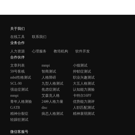
关于我们
在线工具
联系我们
业务合作
人力资源
心理服务
教培机构
软件开发
合作伙伴
文章列表
mmpi
小猫测试
59号客栈
智商测试
抑郁症测试
mbti性格测试
人格障碍
职业兴趣测试
SCL-90
九型人格测试
大五人格测试
强迫症测试
焦虑症测试
认知能力测验
mmpi
艾森克人格
卡特尔16PF
青年人格测验
24种人格力量
优势能力测评
GATB
disc
人职匹配测试
精神分裂症
病态人格测试
精神衰弱测试
轻躁狂测试
微信客服号