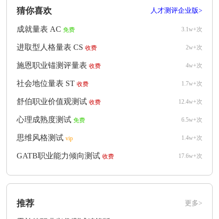
猜你喜欢
人才测评企业版>
成就量表 AC
3.1w+次
免费
进取型人格量表 CS
2w+次
收费
施恩职业锚测评量表
4w+次
收费
社会地位量表 ST
1.7w+次
收费
舒伯职业价值观测试
12.4w+次
收费
心理成熟度测试
6.5w+次
免费
思维风格测试
1.4w+次
vip
GATB职业能力倾向测试
17.6w+次
收费
推荐
更多>