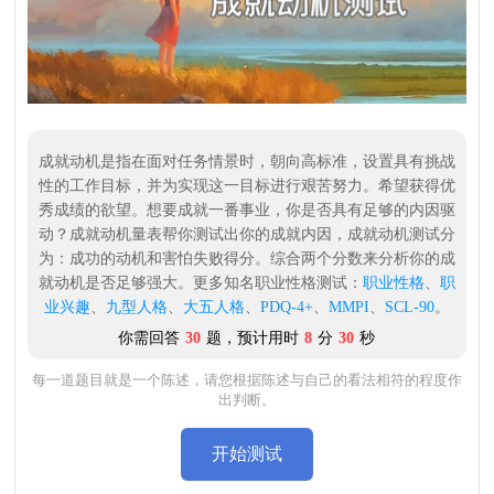
成就动机是指在面对任务情景时，朝向高标准，设置具有挑战
性的工作目标，并为实现这一目标进行艰苦努力。希望获得优
秀成绩的欲望。想要成就一番事业，你是否具有足够的内因驱
动？成就动机量表帮你测试出你的成就内因，成就动机测试分
为：成功的动机和害怕失败得分。综合两个分数来分析你的成
就动机是否足够强大。更多知名职业性格测试：
职业性格
、
职
业兴趣
、
九型人格
、
大五人格
、
PDQ-4+
、
MMPI
、
SCL-90
。
你需回答
30
题，预计用时
8
分
30
秒
每一道题目就是一个陈述，请您根据陈述与自己的看法相符的程度作
出判断。
开始测试