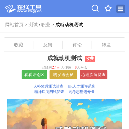
网站首页
>
测试
/
职业
> 成就动机测试
收藏
反馈
评论
转发
成就动机测试
收费
已经有
2.4w+
人使用
8
人评论
人格障碍测试筛查
HR人才测评系统
精神疾病测试筛查
高考志愿选专业