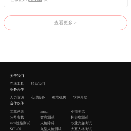
查看更多 >
关于我们
在线工具
联系我们
业务合作
人力资源
心理服务
教培机构
软件开发
合作伙伴
文章列表
mmpi
小猫测试
59号客栈
智商测试
抑郁症测试
mbti性格测试
人格障碍
职业兴趣测试
SCL-90
九型人格测试
大五人格测试