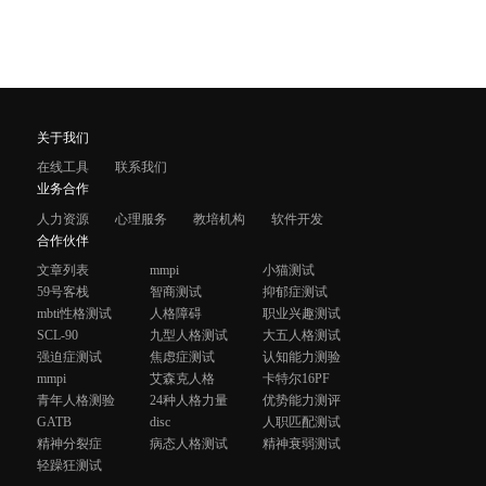
关于我们
在线工具
联系我们
业务合作
人力资源
心理服务
教培机构
软件开发
合作伙伴
文章列表
mmpi
小猫测试
59号客栈
智商测试
抑郁症测试
mbti性格测试
人格障碍
职业兴趣测试
SCL-90
九型人格测试
大五人格测试
强迫症测试
焦虑症测试
认知能力测验
mmpi
艾森克人格
卡特尔16PF
青年人格测验
24种人格力量
优势能力测评
GATB
disc
人职匹配测试
精神分裂症
病态人格测试
精神衰弱测试
轻躁狂测试