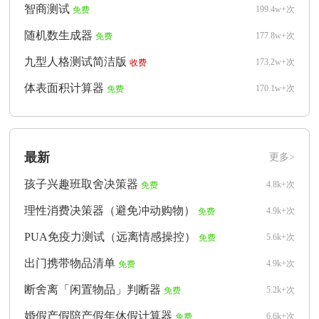
智商测试
199.4w+次
免费
随机数生成器
177.8w+次
免费
九型人格测试简洁版
173.2w+次
收费
体表面积计算器
170.1w+次
免费
最新
更多>
孩子兴趣班取舍决策器
4.8k+次
免费
理性消费决策器（避免冲动购物）
4.9k+次
免费
PUA免疫力测试（远离情感操控）
5.6k+次
免费
出门携带物品清单
4.9k+次
免费
断舍离「闲置物品」判断器
5.2k+次
免费
婚假产假陪产假年休假计算器
6.6k+次
免费