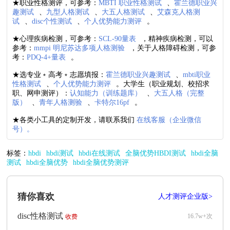
★职业性格测评，可参考：
MBTI 职业性格测试
、
霍兰德职业兴
趣测试
、
九型人格测试
、
大五人格测试
、
艾森克人格测
试
、
disc个性测试
、
个人优势能力测评
。
★心理疾病检测，可参考：
SCL-90量表
，精神疾病检测，可以
参考：
mmpi 明尼苏达多项人格测验
，关于人格障碍检测，可参
考：
PDQ-4+量表
。
★选专业﹡高考﹡志愿填报：
霍兰德职业兴趣测试
、
mbti职业
性格测试
、
个人优势能力测评
。大学生（职业规划、校招求
职、网申测评）：
认知能力（训练题库）
、
大五人格（完整
版）
、
青年人格测验
、
卡特尔16pf
。
★各类小工具的定制开发，请联系我们
在线客服（企业微信
号）。
标签：
hbdi
hbdi测试
hbdi在线测试
全脑优势HBDI测试
hbdi全脑
测试
hbdi全脑优势
hbdi全脑优势测评
猜你喜欢
人才测评企业版>
disc性格测试
16.7w+次
收费