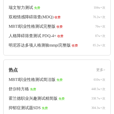
瑞文智力测试
104w+次
免费
双相情感障碍筛查(MDQ)
76.2w+次
收费
MBTI职业性格测试完整版
76w+次
收费
人格障碍筛查测试 PDQ-4+
87w+次
收费
明尼苏达多项人格测验mmpi完整版
85.2w+次
收费
热点
更多>
MBTI职业性格测试简洁版
610w+次
免费
舒尔特方格
448.5w+次
免费
霍兰德职业兴趣测试精简版
338.7w+次
免费
抑郁症测试题SDS
304.3w+次
免费