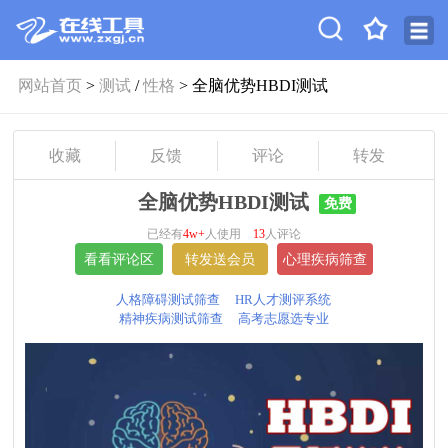
网站首页
>
测试
/
性格
> 全脑优势HBDI测试
收藏
反馈
评论
转发
全脑优势HBDI测试
免费
已经有
4w+
人使用
13
人评论
人格障碍测试筛查
HR人才测评系统
精神疾病测试筛查
高考志愿选专业