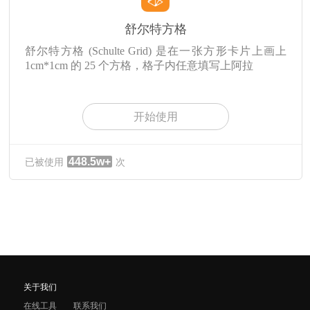
舒尔特方格
舒尔特方格 (Schulte Grid) 是在一张方形卡片上画上
1cm*1cm 的 25 个方格，格子内任意填写上阿拉
开始使用
448.5w+
已被使用
次
关于我们
在线工具
联系我们