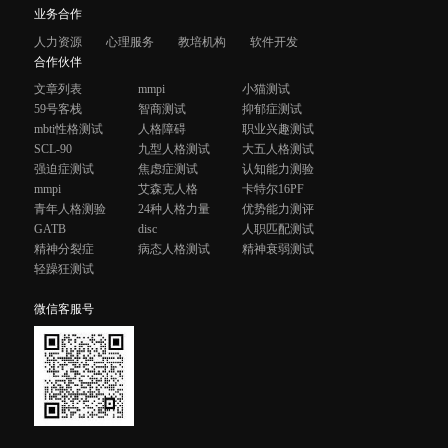
业务合作
人力资源
心理服务
教培机构
软件开发
合作伙伴
文章列表
mmpi
小猫测试
59号客栈
智商测试
抑郁症测试
mbti性格测试
人格障碍
职业兴趣测试
SCL-90
九型人格测试
大五人格测试
强迫症测试
焦虑症测试
认知能力测验
mmpi
艾森克人格
卡特尔16PF
青年人格测验
24种人格力量
优势能力测评
GATB
disc
人职匹配测试
精神分裂症
病态人格测试
精神衰弱测试
轻躁狂测试
微信客服号