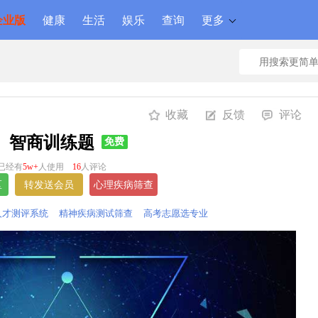
企业版
健康
生活
娱乐
查询
更多
收藏
反馈
评论
智商训练题
免费
已经有
5w+
人使用
16
人评论
人才测评系统
精神疾病测试筛查
高考志愿选专业