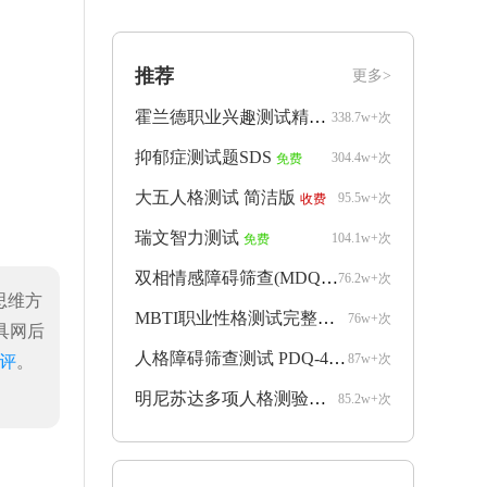
推荐
更多>
霍兰德职业兴趣测试精简版
338.7w+次
免费
抑郁症测试题SDS
304.4w+次
免费
大五人格测试 简洁版
95.5w+次
收费
瑞文智力测试
104.1w+次
免费
双相情感障碍筛查(MDQ)
76.2w+次
收费
思维方
MBTI职业性格测试完整版
76w+次
收费
具网后
人格障碍筛查测试 PDQ-4+
87w+次
评
。
收费
明尼苏达多项人格测验mmpi完整版
85.2w+次
收费