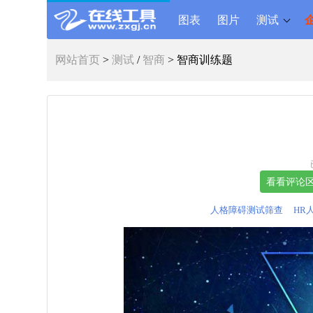
图表
图片
测试
网站首页
>
测试
/
智商
> 智商训练题
人格障碍测试筛查
HR