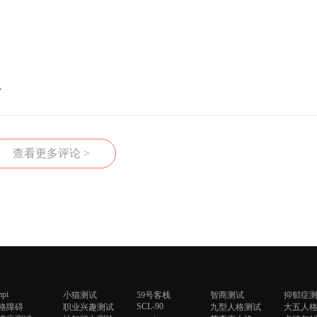
.
查看更多评论 >
pi
小猫测试
59号客栈
智商测试
抑郁症
SCL-90
格障碍
职业兴趣测试
九型人格测试
大五人