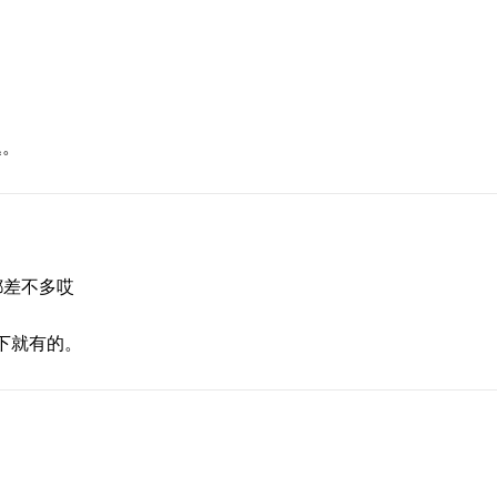
题。
都差不多哎
下就有的。