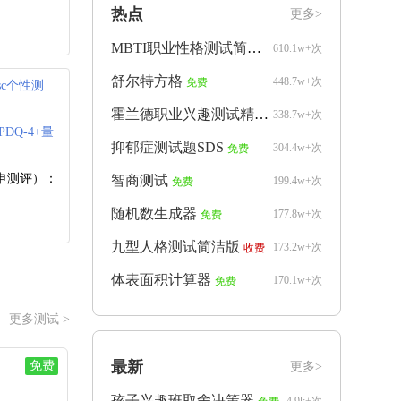
热点
更多>
MBTI职业性格测试简洁版
610.1w+次
免费
舒尔特方格
448.7w+次
免费
isc个性测
霍兰德职业兴趣测试精简版
338.7w+次
免费
PDQ-4+量
抑郁症测试题SDS
304.4w+次
免费
申测评）：
智商测试
199.4w+次
免费
随机数生成器
177.8w+次
免费
九型人格测试简洁版
173.2w+次
收费
体表面积计算器
170.1w+次
免费
更多测试 >
最新
免费
更多>
孩子兴趣班取舍决策器