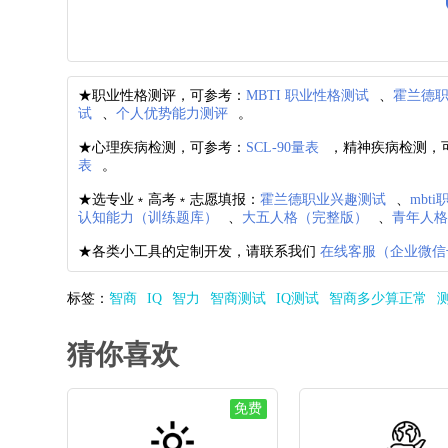
★职业性格测评，可参考：
MBTI 职业性格测试
、
霍兰德
试
、
个人优势能力测评
。
★心理疾病检测，可参考：
SCL-90量表
，精神疾病检测，
表
。
★选专业﹡高考﹡志愿填报：
霍兰德职业兴趣测试
、
mbt
认知能力（训练题库）
、
大五人格（完整版）
、
青年人
★各类小工具的定制开发，请联系我们
在线客服（企业微信
标签：
智商
IQ
智力
智商测试
IQ测试
智商多少算正常
猜你喜欢
免费