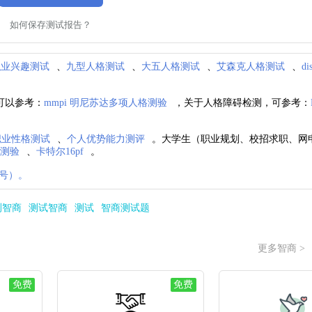
如何保存测试报告？
职业兴趣测试
、
九型人格测试
、
大五人格测试
、
艾森克人格测试
、
d
可以参考：
mmpi 明尼苏达多项人格测验
，关于人格障碍检测，可参考：
i职业性格测试
、
个人优势能力测评
。大学生（职业规划、校招求职、网
格测验
、
卡特尔16pf
。
号）。
测智商
测试智商
测试
智商测试题
更多智商 >
免费
免费