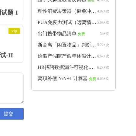
4.9k+次
免费
理性消费决策器（避免冲动购物）
试题-I
4.9k+次
免费
PUA免疫力测试（远离情感操控）
5.6k+次
免费
vip
出门携带物品清单
5k+次
免费
断舍离「闲置物品」判断器
5.2k+次
免费
-II
婚假产假陪产假年休假计算器
6.6k+次
免费
HR招聘数据漏斗可视化生成器
6.2k+次
免费
离职补偿 N/N+1 计算器
6.6k+次
免费