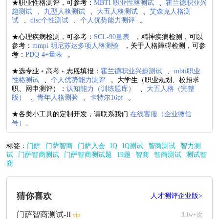
★职业性格测评，可参考：
MBTI 职业性格测试
、
霍兰德职业兴
趣测试
、
九型人格测试
、
大五人格测试
、
艾森克人格测
试
、
disc个性测试
、
个人优势能力测评
。
★心理疾病检测，可参考：
SCL-90量表
，精神疾病检测，可以
参考：
mmpi 明尼苏达多项人格测验
，关于人格障碍检测，可参
考：
PDQ-4+量表
。
★选专业﹡高考﹡志愿填报：
霍兰德职业兴趣测试
、
mbti职业
性格测试
、
个人优势能力测评
。大学生（职业规划、校招求
职、网申测评）：
认知能力（训练题库）
、
大五人格（完整
版）
、
青年人格测验
、
卡特尔16pf
。
★各类小工具的定制开发，请联系我们
在线客服（企业微信
号）。
标签：
门萨
门萨智商
门萨入会
IQ
IQ测试
智商测试
智力测
试
门萨智商测试
门萨智商测试题
19题
智商
智商测试
测试智
商
猜你喜欢
人才测评企业版>
门萨智商测试-II
3.1w+次
vip