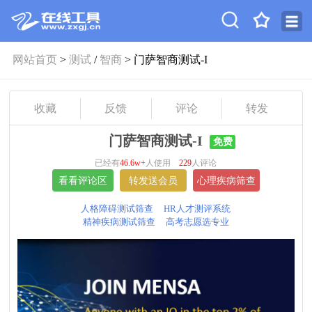
网站首页
>
测试
/
智商
> 门萨智商测试-I
收藏
反馈
评论
转发
门萨智商测试-I
免费
已经有
46.6w+
人使用
229
人评论
人格障碍测试筛查
HR人才测评系统
精神疾病测试筛查
高考志愿选专业