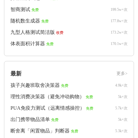
智商测试
199.5w+次
免费
随机数生成器
177.8w+次
免费
九型人格测试简洁版
173.2w+次
收费
体表面积计算器
170.1w+次
免费
最新
更多>
孩子兴趣班取舍决策器
4.9k+次
免费
理性消费决策器（避免冲动购物）
5k+次
免费
PUA免疫力测试（远离情感操控）
5.7k+次
免费
出门携带物品清单
5k+次
免费
断舍离「闲置物品」判断器
5.3k+次
免费