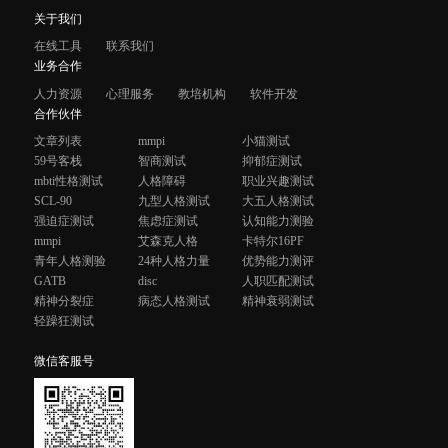
关于我们
在线工具
联系我们
业务合作
人力资源
心理服务
教培机构
软件开发
合作伙伴
文章列表
mmpi
小猫测试
59号客栈
智商测试
抑郁症测试
mbti性格测试
人格障碍
职业兴趣测试
SCL-90
九型人格测试
大五人格测试
强迫症测试
焦虑症测试
认知能力测验
mmpi
艾森克人格
卡特尔16PF
青年人格测验
24种人格力量
优势能力测评
GATB
disc
人职匹配测试
精神分裂症
病态人格测试
精神衰弱测试
轻躁狂测试
微信客服号