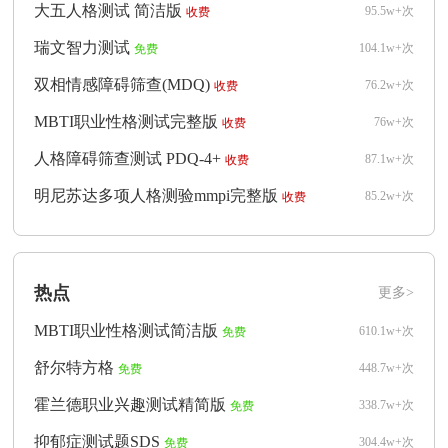
大五人格测试 简洁版
95.5w+次
收费
瑞文智力测试
104.1w+次
免费
双相情感障碍筛查(MDQ)
76.2w+次
收费
MBTI职业性格测试完整版
76w+次
收费
人格障碍筛查测试 PDQ-4+
87.1w+次
收费
明尼苏达多项人格测验mmpi完整版
85.2w+次
收费
热点
更多>
MBTI职业性格测试简洁版
610.1w+次
免费
舒尔特方格
448.7w+次
免费
霍兰德职业兴趣测试精简版
338.7w+次
免费
抑郁症测试题SDS
304.4w+次
免费