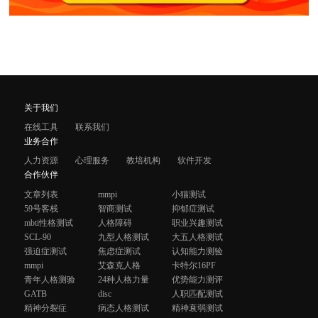
关于我们
在线工具
联系我们
业务合作
人力资源
心理服务
教培机构
软件开发
合作伙伴
文章列表
mmpi
小猫测试
59号客栈
智商测试
抑郁症测试
mbti性格测试
人格障碍
职业兴趣测试
SCL-90
九型人格测试
大五人格测试
强迫症测试
焦虑症测试
认知能力测验
mmpi
艾森克人格
卡特尔16PF
青年人格测验
24种人格力量
优势能力测评
GATB
disc
人职匹配测试
精神分裂症
病态人格测试
精神衰弱测试