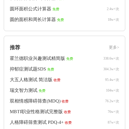
圆环面积公式计算器
2.4w+次
免费
圆的面积和周长计算器
18w+次
免费
推荐
更多>
霍兰德职业兴趣测试精简版
338.6w+次
免费
抑郁症测试题SDS
304.3w+次
免费
大五人格测试 简洁版
95.4w+次
收费
瑞文智力测试
104w+次
免费
双相情感障碍筛查(MDQ)
76.2w+次
收费
MBTI职业性格测试完整版
76w+次
收费
人格障碍筛查测试 PDQ-4+
87w+次
收费