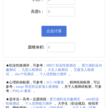
高度h：
圆锥体积:
★职业性格测评，可参考：
MBTI 职业性格测试
、
霍兰德职业兴
趣测试
、
九型人格测试
、
大五人格测试
、
艾森克人格测
试
、
disc个性测试
、
个人优势能力测评
。
★心理疾病检测，可参考：
SCL-90量表
，精神疾病检测，可以
参考：
mmpi 明尼苏达多项人格测验
，关于人格障碍检测，可参
考：
PDQ-4+量表
。
★选专业﹡高考﹡志愿填报：
霍兰德职业兴趣测试
、
mbti职业
性格测试
、
个人优势能力测评
。大学生（职业规划、校招求
职、网申测评）：
认知能力（训练题库）
、
大五人格（完整