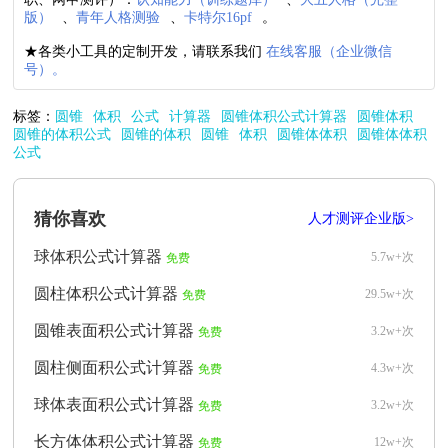
版）
、
青年人格测验
、
卡特尔16pf
。
★各类小工具的定制开发，请联系我们
在线客服（企业微信
号）。
标签：
圆锥
体积
公式
计算器
圆锥体积公式计算器
圆锥体积
圆锥的体积公式
圆锥的体积
圆锥
体积
圆锥体体积
圆锥体体积
公式
猜你喜欢
人才测评企业版>
球体积公式计算器
5.7w+次
免费
圆柱体积公式计算器
29.5w+次
免费
圆锥表面积公式计算器
3.2w+次
免费
圆柱侧面积公式计算器
4.3w+次
免费
球体表面积公式计算器
3.2w+次
免费
长方体体积公式计算器
12w+次
免费