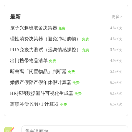
最新
更多>
孩子兴趣班取舍决策器
4.8k+次
免费
理性消费决策器（避免冲动购物）
4.8k+次
免费
PUA免疫力测试（远离情感操控）
5.5k+次
免费
出门携带物品清单
4.9k+次
免费
断舍离「闲置物品」判断器
5.1k+次
免费
婚假产假陪产假年休假计算器
6.5k+次
免费
HR招聘数据漏斗可视化生成器
6.1k+次
免费
离职补偿 N/N+1 计算器
6.5k+次
免费