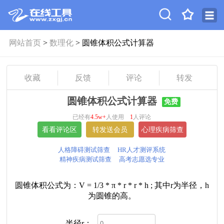
网站首页
>
数理化
> 圆锥体积公式计算器
收藏
反馈
评论
转发
圆锥体积公式计算器
免费
已经有
4.5w+
人使用
1
人评论
人格障碍测试筛查
HR人才测评系统
精神疾病测试筛查
高考志愿选专业
圆锥体积公式为：V = 1/3 * π * r * r * h ; 其中r为半径，h
为圆锥的高。
半径r：