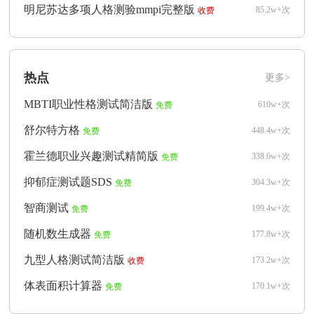
明尼苏达多项人格测验mmpi完整版
85.2w+次
收费
热点
更多>
MBTI职业性格测试简洁版
610w+次
免费
舒尔特方格
448.4w+次
免费
霍兰德职业兴趣测试精简版
338.6w+次
免费
抑郁症测试题SDS
304.3w+次
免费
智商测试
199.4w+次
免费
随机数生成器
177.8w+次
免费
九型人格测试简洁版
173.2w+次
收费
体表面积计算器
170.1w+次
免费