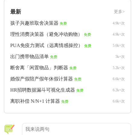
最新
更多>
孩子兴趣班取舍决策器
4.9k+次
免费
理性消费决策器（避免冲动购物）
4.9k+次
免费
PUA免疫力测试（远离情感操控）
5.6k+次
免费
出门携带物品清单
5k+次
免费
断舍离「闲置物品」判断器
5.2k+次
免费
婚假产假陪产假年休假计算器
6.6k+次
免费
HR招聘数据漏斗可视化生成器
6.2k+次
免费
离职补偿 N/N+1 计算器
6.6k+次
免费