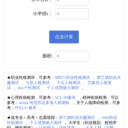
小半径r：
面积:
★职业性格测评，可参考：
MBTI 职业性格测试
、
霍兰德职业兴
趣测试
、
九型人格测试
、
大五人格测试
、
艾森克人格测
试
、
disc个性测试
、
个人优势能力测评
。
★心理疾病检测，可参考：
SCL-90量表
，精神疾病检测，可以
参考：
mmpi 明尼苏达多项人格测验
，关于人格障碍检测，可参
考：
PDQ-4+量表
。
★选专业﹡高考﹡志愿填报：
霍兰德职业兴趣测试
、
mbti职业
性格测试
、
个人优势能力测评
。大学生（职业规划、校招求
职、网申测评）：
认知能力（训练题库）
、
大五人格（完整