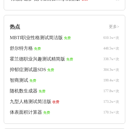
热点
更多>
MBTI职业性格测试简洁版
610.1w+次
免费
舒尔特方格
448.5w+次
免费
霍兰德职业兴趣测试精简版
338.7w+次
免费
抑郁症测试题SDS
304.3w+次
免费
智商测试
199.4w+次
免费
随机数生成器
177.8w+次
免费
九型人格测试简洁版
173.2w+次
收费
体表面积计算器
170.1w+次
免费