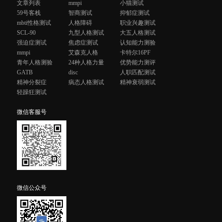
文章列表
mmpi
小猫测试
59号客栈
智商测试
抑郁症测试
mbti性格测试
人格障碍
职业兴趣测试
SCL-90
九型人格测试
大五人格测试
强迫症测试
焦虑症测试
认知能力测验
mmpi
艾森克人格
卡特尔16PF
青年人格测验
24种人格力量
优势能力测评
GATB
disc
人职匹配测试
精神分裂症
病态人格测试
精神衰弱测试
轻躁狂测试
微信客服号
微信公众号