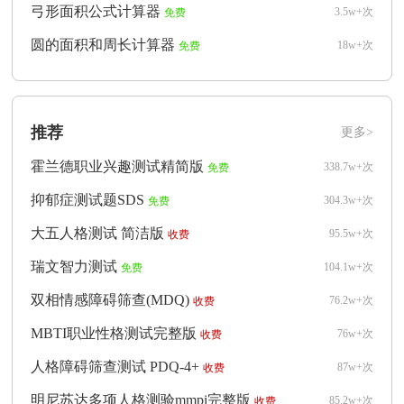
弓形面积公式计算器
3.5w+次
免费
圆的面积和周长计算器
18w+次
免费
推荐
更多>
霍兰德职业兴趣测试精简版
338.7w+次
免费
抑郁症测试题SDS
304.3w+次
免费
大五人格测试 简洁版
95.5w+次
收费
瑞文智力测试
104.1w+次
免费
双相情感障碍筛查(MDQ)
76.2w+次
收费
MBTI职业性格测试完整版
76w+次
收费
人格障碍筛查测试 PDQ-4+
87w+次
收费
明尼苏达多项人格测验mmpi完整版
85.2w+次
收费