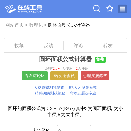
网站首页
>
数理化
> 圆环面积公式计算器
收藏
反馈
评论
转发
圆环面积公式计算器
免费
已经有
2.5w+
人使用
2
人评论
人格障碍测试筛查
HR人才测评系统
精神疾病测试筛查
高考志愿选专业
圆环的面积公式为：S = π×(R²-r²) 其中S为圆环面积,r为小
半径,R为大半径。
大半径R：