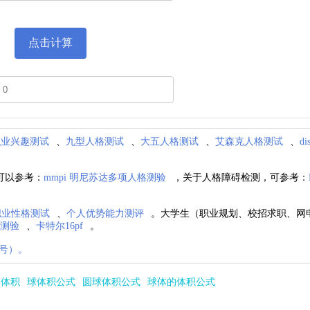
职业兴趣测试
、
九型人格测试
、
大五人格测试
、
艾森克人格测试
、
d
可以参考：
mmpi 明尼苏达多项人格测验
，关于人格障碍检测，可参考：
i职业性格测试
、
个人优势能力测评
。大学生（职业规划、校招求职、网
格测验
、
卡特尔16pf
。
号）。
的体积
球体积公式
圆球体积公式
球体的体积公式