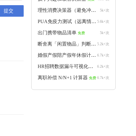
理性消费决策器（避免冲动购物）
5k+次
免费
PUA免疫力测试（远离情感操控）
5.6k+次
免费
出门携带物品清单
5k+次
免费
断舍离「闲置物品」判断器
5.2k+次
免费
婚假产假陪产假年休假计算器
6.7k+次
免费
HR招聘数据漏斗可视化生成器
6.2k+次
免费
离职补偿 N/N+1 计算器
6.7k+次
免费