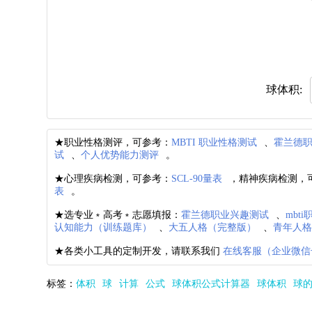
球体积:
★职业性格测评，可参考：
MBTI 职业性格测试
、
霍兰德
试
、
个人优势能力测评
。
★心理疾病检测，可参考：
SCL-90量表
，精神疾病检测，
表
。
★选专业﹡高考﹡志愿填报：
霍兰德职业兴趣测试
、
mbt
认知能力（训练题库）
、
大五人格（完整版）
、
青年人
★各类小工具的定制开发，请联系我们
在线客服（企业微信
标签：
体积
球
计算
公式
球体积公式计算器
球体积
球