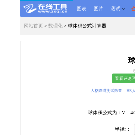
图表
图片
测试
网站首页
>
数理化
> 球体积公式计算器
人格障碍测试筛查
HR
球体积公式为：V = 4/3 *
半径r：