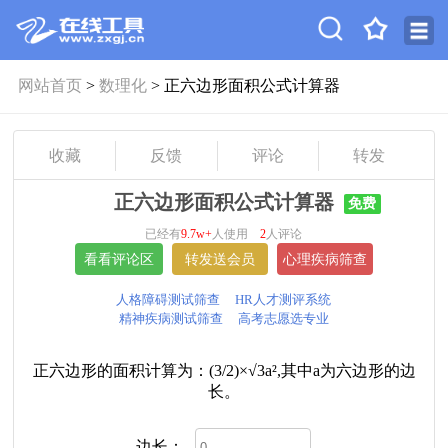
网站首页
>
数理化
> 正六边形面积公式计算器
收藏
反馈
评论
转发
正六边形面积公式计算器
免费
已经有
9.7w+
人使用
2
人评论
人格障碍测试筛查
HR人才测评系统
精神疾病测试筛查
高考志愿选专业
正六边形的面积计算为：(3/2)×√3a²,其中a为六边形的边
长。
边长：