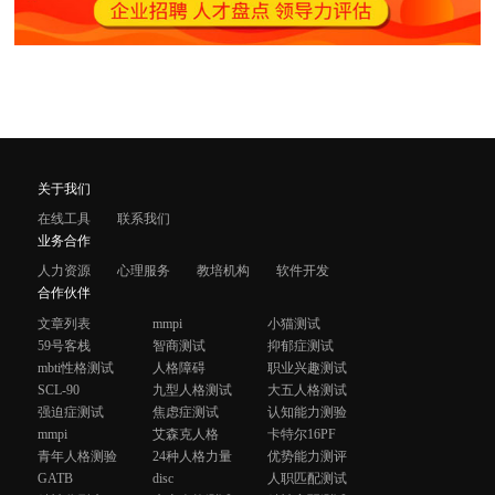
关于我们
在线工具
联系我们
业务合作
人力资源
心理服务
教培机构
软件开发
合作伙伴
文章列表
mmpi
小猫测试
59号客栈
智商测试
抑郁症测试
mbti性格测试
人格障碍
职业兴趣测试
SCL-90
九型人格测试
大五人格测试
强迫症测试
焦虑症测试
认知能力测验
mmpi
艾森克人格
卡特尔16PF
青年人格测验
24种人格力量
优势能力测评
GATB
disc
人职匹配测试