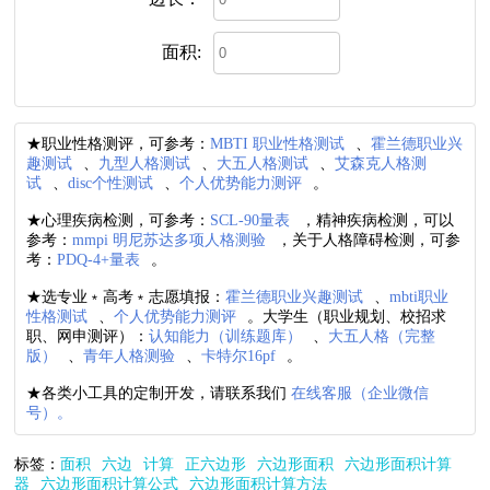
面积:
★职业性格测评，可参考：
MBTI 职业性格测试
、
霍兰德职业兴
趣测试
、
九型人格测试
、
大五人格测试
、
艾森克人格测
试
、
disc个性测试
、
个人优势能力测评
。
★心理疾病检测，可参考：
SCL-90量表
，精神疾病检测，可以
参考：
mmpi 明尼苏达多项人格测验
，关于人格障碍检测，可参
考：
PDQ-4+量表
。
★选专业﹡高考﹡志愿填报：
霍兰德职业兴趣测试
、
mbti职业
性格测试
、
个人优势能力测评
。大学生（职业规划、校招求
职、网申测评）：
认知能力（训练题库）
、
大五人格（完整
版）
、
青年人格测验
、
卡特尔16pf
。
★各类小工具的定制开发，请联系我们
在线客服（企业微信
号）。
标签：
面积
六边
计算
正六边形
六边形面积
六边形面积计算
器
六边形面积计算公式
六边形面积计算方法