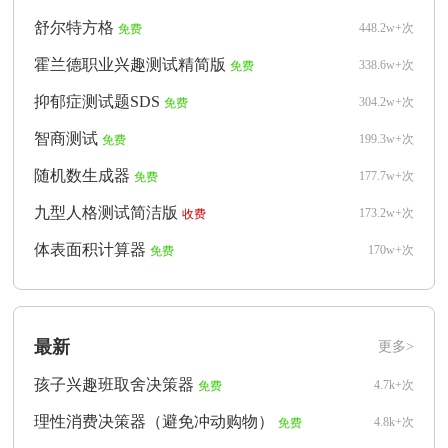
舒尔特方格
448.2w+次
免费
霍兰德职业兴趣测试精简版
338.6w+次
免费
抑郁症测试题SDS
304.2w+次
免费
智商测试
199.3w+次
免费
随机数生成器
177.7w+次
免费
九型人格测试简洁版
173.2w+次
收费
体表面积计算器
170w+次
免费
最新
更多>
孩子兴趣班取舍决策器
4.7k+次
免费
理性消费决策器（避免冲动购物）
4.8k+次
免费