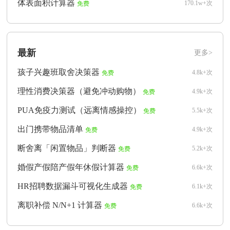
体表面积计算器
170.1w+次
免费
最新
更多>
孩子兴趣班取舍决策器
4.8k+次
免费
理性消费决策器（避免冲动购物）
4.9k+次
免费
PUA免疫力测试（远离情感操控）
5.5k+次
免费
出门携带物品清单
4.9k+次
免费
断舍离「闲置物品」判断器
5.2k+次
免费
婚假产假陪产假年休假计算器
6.6k+次
免费
HR招聘数据漏斗可视化生成器
6.1k+次
免费
离职补偿 N/N+1 计算器
6.6k+次
免费