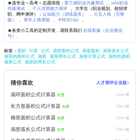
★选专业﹡高考﹡志愿填报：
霍兰德职业兴趣测试
、
mbti职业
性格测试
、
个人优势能力测评
。大学生（职业规划、校招求
职、网申测评）：
认知能力（训练题库）
、
大五人格（完整
版）
、
青年人格测验
、
卡特尔16pf
。
★各类小工具的定制开发，请联系我们
在线客服（企业微信
号）。
标签：
面积
计算
公式
扇形面积公式
扇形面积
扇形弧长公式
扇形的面积公式
扇形
扇形周长公式
扇形计算公式
扇形的面积
扇形公式
扇形的周长公式
猜你喜欢
人才测评企业版>
扇环面积公式计算器
2.1w+次
免费
长方形面积公式计算器
5.8w+次
免费
梯形面积公式计算器
5.1w+次
免费
扇形弧长公式计算器
5.5w+次
免费