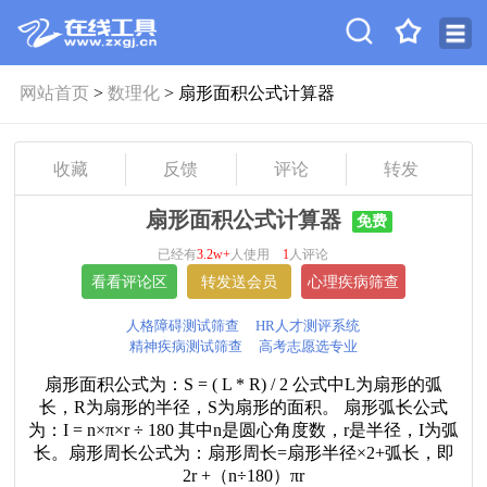
网站首页
>
数理化
> 扇形面积公式计算器
收藏
反馈
评论
转发
扇形面积公式计算器
免费
已经有
3.2w+
人使用
1
人评论
人格障碍测试筛查
HR人才测评系统
精神疾病测试筛查
高考志愿选专业
扇形面积公式为：S = ( L * R) / 2 公式中L为扇形的弧
长，R为扇形的半径，S为扇形的面积。 扇形弧长公式
为：I = n×π×r ÷ 180 其中n是圆心角度数，r是半径，I为弧
长。扇形周长公式为：扇形周长=扇形半径×2+弧长，即
2r +（n÷180）πr