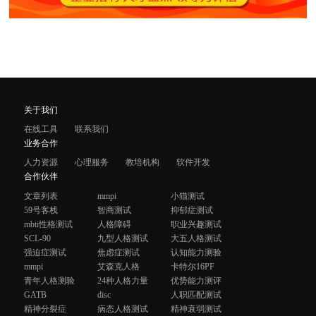
关于我们
在线工具
联系我们
业务合作
人力资源
心理服务
教培机构
软件开发
合作伙伴
文章列表
mmpi
小猫测试
59号客栈
智商测试
抑郁症测试
mbti性格测试
人格障碍
职业兴趣测试
SCL-90
九型人格测试
大五人格测试
强迫症测试
焦虑症测试
认知能力测验
mmpi
艾森克人格
卡特尔16PF
青年人格测验
24种人格力量
优势能力测评
GATB
disc
人职匹配测试
精神分裂症
病态人格测试
精神衰弱测试