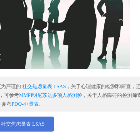
更为严谨的
社交焦虑量表 LSAS
，关于心理健康的检测和筛查，
，可参考
MMPI明尼苏达多项人格测验
，关于人格障碍的检测筛
参考
PDQ-4+量表
。
社交焦虑量表 LSAS