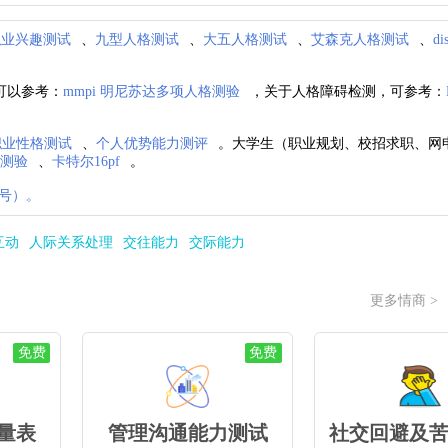
职业兴趣测试
、
九型人格测试
、
大五人格测试
、
艾森克人格测试
、
d
可以参考：
mmpi 明尼苏达多项人格测验
，关于人格障碍检测，可参考：
i职业性格测试
、
个人优势能力测评
。大学生（职业规划、校招求职、网
格测验
、
卡特尔16pf
。
号）。
互动
人际关系处理
交往能力
交际能力
更多情商 >
免费
免费
量表
管理沟通能力测试
社交回避及