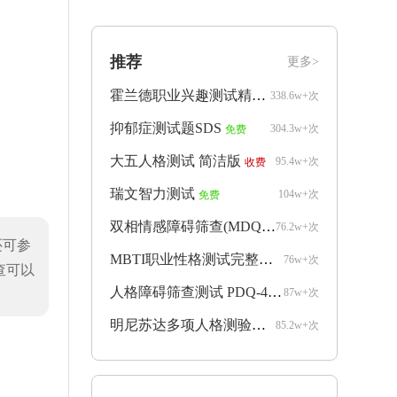
推荐
更多>
霍兰德职业兴趣测试精简版
338.6w+次
免费
抑郁症测试题SDS
304.3w+次
免费
大五人格测试 简洁版
95.4w+次
收费
瑞文智力测试
104w+次
免费
双相情感障碍筛查(MDQ)
76.2w+次
收费
还可参
MBTI职业性格测试完整版
76w+次
收费
查可以
人格障碍筛查测试 PDQ-4+
87w+次
收费
明尼苏达多项人格测验mmpi完整版
85.2w+次
收费