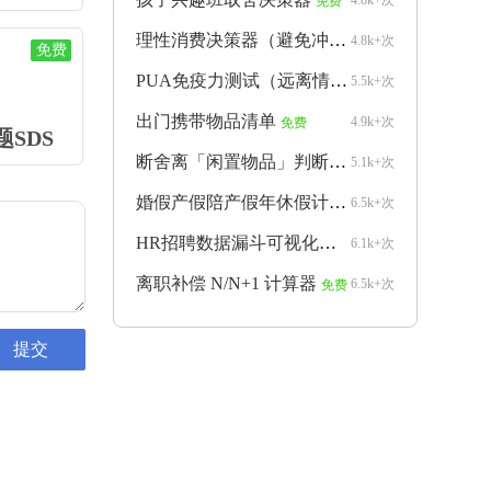
4.8k+次
免费
理性消费决策器（避免冲动购物）
4.8k+次
免费
免费
PUA免疫力测试（远离情感操控）
5.5k+次
免费
出门携带物品清单
4.9k+次
免费
SDS
断舍离「闲置物品」判断器
5.1k+次
免费
婚假产假陪产假年休假计算器
6.5k+次
免费
HR招聘数据漏斗可视化生成器
6.1k+次
免费
离职补偿 N/N+1 计算器
6.5k+次
免费