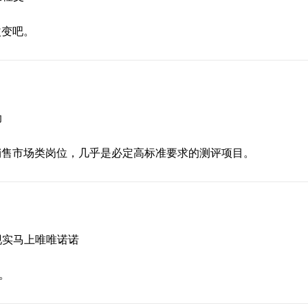
改变吧。
助
销售市场类岗位，几乎是必定高标准要求的测评项目。
现实马上唯唯诺诺
呢。