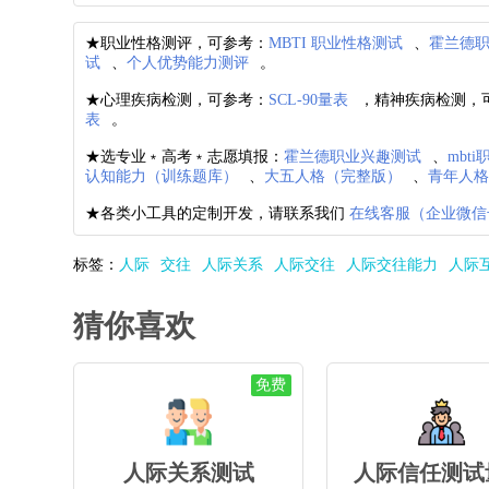
★职业性格测评，可参考：
MBTI 职业性格测试
、
霍兰德
试
、
个人优势能力测评
。
★心理疾病检测，可参考：
SCL-90量表
，精神疾病检测，
表
。
★选专业﹡高考﹡志愿填报：
霍兰德职业兴趣测试
、
mbt
认知能力（训练题库）
、
大五人格（完整版）
、
青年人
★各类小工具的定制开发，请联系我们
在线客服（企业微信
标签：
人际
交往
人际关系
人际交往
人际交往能力
人际
猜你喜欢
免费
人际关系测试
人际信任测试