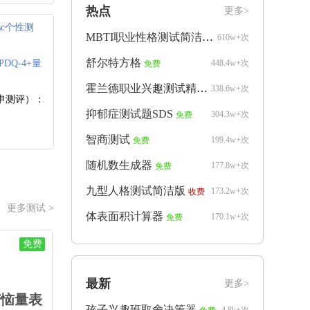
热点
更多>
isc个性测
MBTI职业性格测试简洁版
610w+次
免费
舒尔特方格
PDQ-4+量
448.4w+次
免费
霍兰德职业兴趣测试精简版
338.6w+次
免费
申测评）：
抑郁症测试题SDS
304.3w+次
免费
智商测试
199.4w+次
免费
随机数生成器
177.8w+次
免费
九型人格测试简洁版
173.2w+次
收费
更多测试 >
体表面积计算器
170.1w+次
免费
免费
最新
更多>
苦恼量表
孩子兴趣班取舍决策器