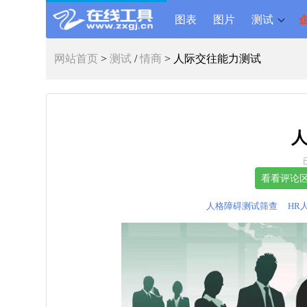
图表
图片
测试
网站首页
>
测试
/
情商
> 人际交往能力测试
人格障碍测试筛查
HR