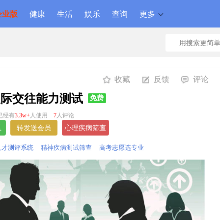
企业版
健康
生活
娱乐
查询
更多
收藏
反馈
评论
人际交往能力测试
免费
已经有
3.3w+
人使用
7
人评论
人才测评系统
精神疾病测试筛查
高考志愿选专业