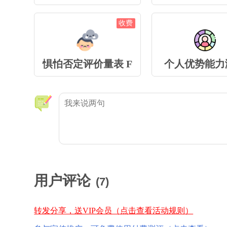
收费
惧怕否定评价量表 F
个人优势能力
用户评论
(
7
)
转发分享，送VIP会员（点击查看活动规则）