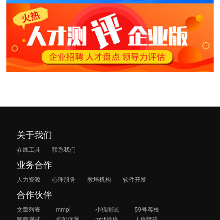
关于我们
在线工具
联系我们
业务合作
人力资源
心理服务
教培机构
软件开发
合作伙伴
文章列表
mmpi
小猫测试
59号客栈
智商测试
抑郁症测
mbti性格
人格障碍