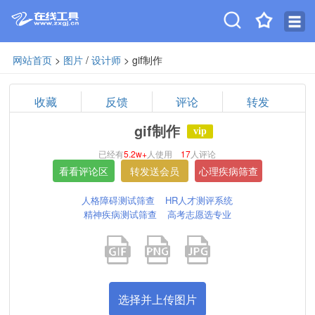
网站首页
>
图片
/
设计师
> gif制作
收藏
反馈
评论
转发
gif制作
vip
已经有
5.2w+
人使用
17
人评论
人格障碍测试筛查
HR人才测评系统
精神疾病测试筛查
高考志愿选专业
选择并上传图片