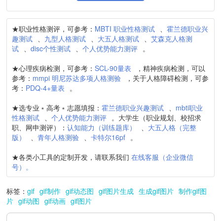
★职业性格测评，可参考：
MBTI 职业性格测试
、
霍兰德职业兴
趣测试
、
九型人格测试
、
大五人格测试
、
艾森克人格测
试
、
disc个性测试
、
个人优势能力测评
。
★心理疾病检测，可参考：
SCL-90量表
，精神疾病检测，可以
参考：
mmpi 明尼苏达多项人格测验
，关于人格障碍检测，可参
考：
PDQ-4+量表
。
★选专业﹡高考﹡志愿填报：
霍兰德职业兴趣测试
、
mbti职业
性格测试
、
个人优势能力测评
。大学生（职业规划、校招求
职、网申测评）：
认知能力（训练题库）
、
大五人格（完整
版）
、
青年人格测验
、
卡特尔16pf
。
★各类小工具的定制开发，请联系我们
在线客服（企业微信
号）。
标签：
gif
gif制作
gif动态图
gif图片生成
生成gif图片
制作gif图
片
gif动图
gif动画
gif图片