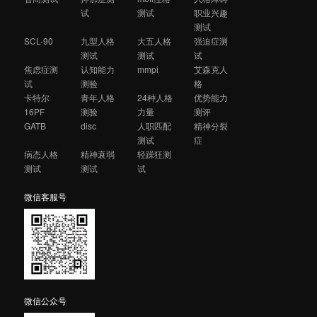
试
测试
职业兴趣
测试
SCL-90
九型人格
大五人格
强迫症测
测试
测试
试
焦虑症测
认知能力
mmpi
艾森克人
试
测验
格
卡特尔
青年人格
24种人格
优势能力
16PF
测验
力量
测评
GATB
disc
人职匹配
精神分裂
测试
症
病态人格
精神衰弱
轻躁狂测
测试
测试
试
微信客服号
微信公众号