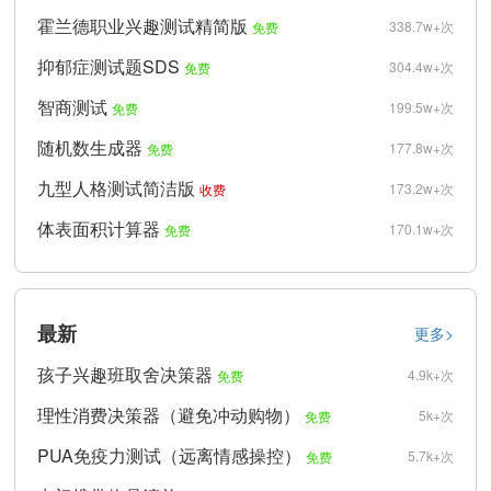
霍兰德职业兴趣测试精简版
338.7w+次
免费
抑郁症测试题SDS
304.4w+次
免费
智商测试
199.5w+次
免费
随机数生成器
177.8w+次
免费
九型人格测试简洁版
173.2w+次
收费
体表面积计算器
170.1w+次
免费
最新
更多>
孩子兴趣班取舍决策器
4.9k+次
免费
理性消费决策器（避免冲动购物）
5k+次
免费
PUA免疫力测试（远离情感操控）
5.7k+次
免费