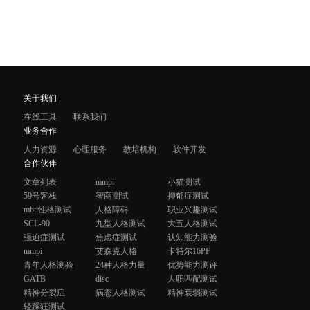
关于我们
在线工具
联系我们
业务合作
人力资源
心理服务
教培机构
软件开发
合作伙伴
文章列表
mmpi
小猫测试
59号客栈
智商测试
抑郁症测试
mbti性格测试
人格障碍
职业兴趣测试
SCL-90
九型人格测试
大五人格测试
强迫症测试
焦虑症测试
认知能力测验
mmpi
艾森克人格
卡特尔16PF
青年人格测验
24种人格力量
优势能力测评
GATB
disc
人职匹配测试
精神分裂症
病态人格测试
精神衰弱测试
轻躁狂测试