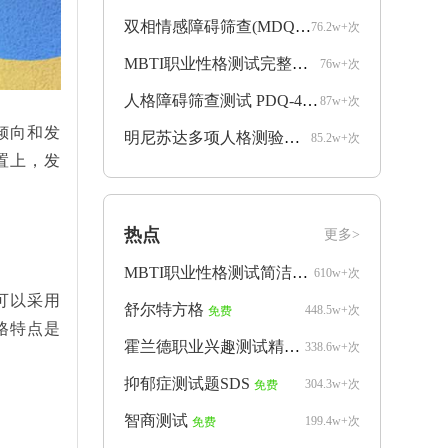
双相情感障碍筛查(MDQ)
76.2w+次
收费
MBTI职业性格测试完整版
76w+次
收费
人格障碍筛查测试 PDQ-4+
87w+次
收费
倾向和发
明尼苏达多项人格测验mmpi完整版
85.2w+次
收费
置上，发
热点
更多>
MBTI职业性格测试简洁版
610w+次
免费
可以采用
舒尔特方格
448.5w+次
免费
格特点是
霍兰德职业兴趣测试精简版
338.6w+次
免费
抑郁症测试题SDS
304.3w+次
免费
智商测试
199.4w+次
免费