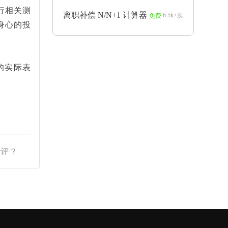
行相关测
离职补偿 N/N+1 计算器
6.5k+次
免费
身心的投
的实际表
测评？