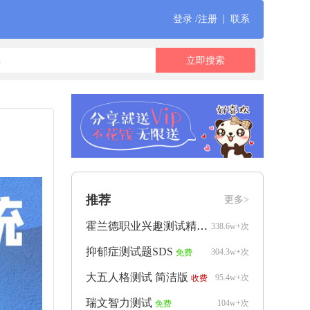
|
登录 /注册
联系
推荐
更多>
霍兰德职业兴趣测试精简版
338.6w+次
免费
抑郁症测试题SDS
304.3w+次
免费
大五人格测试 简洁版
95.4w+次
收费
瑞文智力测试
104w+次
免费