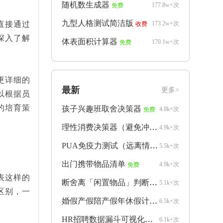
随机数生成器
177.8w+次
免费
九型人格测试简洁版
173.2w+次
直接通过
收费
深入了解
体表面积计算器
170.1w+次
免费
更详细的
最新
更多>
以根据员
的培育策
孩子兴趣班取舍决策器
4.8k+次
免费
理性消费决策器（避免冲动购物）
4.9k+次
免费
PUA免疫力测试（远离情感操控）
5.5k+次
免费
出门携带物品清单
4.9k+次
免费
表这样的
断舍离「闲置物品」判断器
5.1k+次
免费
区别，一
婚假产假陪产假年休假计算器
6.5k+次
免费
HR招聘数据漏斗可视化生成器
6.1k+次
免费