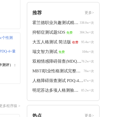
推荐
更多>
霍兰德职业兴趣测试精简版
338.6w+次
免费
抑郁症测试题SDS
304.3w+次
免费
isc个性测
大五人格测试 简洁版
95.4w+次
收费
PDQ-4+量
瑞文智力测试
104w+次
免费
双相情感障碍筛查(MDQ)
76.2w+次
收费
申测评）：
MBTI职业性格测试完整版
76w+次
收费
人格障碍筛查测试 PDQ-4+
87w+次
收费
明尼苏达多项人格测验mmpi完整版
85.2w+次
收费
更多程序猿 >
热点
更多>