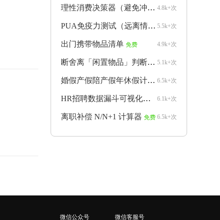
理性消费决策器（避免冲动购物）
4.8k+次
免费
PUA免疫力测试（远离情感操控）
5.5k+次
免费
出门携带物品清单
4.9k+次
免费
断舍离「闲置物品」判断器
5.1k+次
免费
婚假产假陪产假年休假计算器
6.5k+次
免费
HR招聘数据漏斗可视化生成器
6.1k+次
免费
离职补偿 N/N+1 计算器
6.5k+次
免费
微信公众号
微信客服号