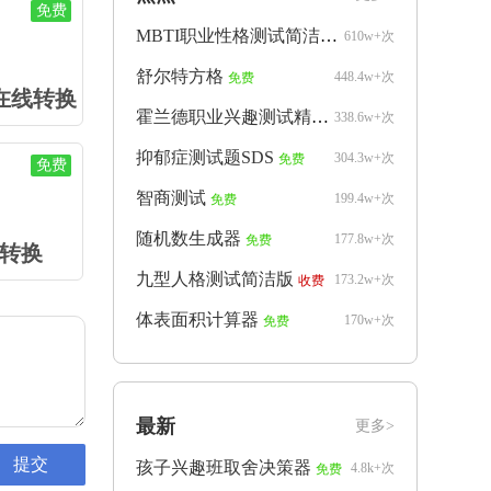
免费
MBTI职业性格测试简洁版
610w+次
免费
舒尔特方格
448.4w+次
免费
L在线转换
霍兰德职业兴趣测试精简版
338.6w+次
免费
抑郁症测试题SDS
304.3w+次
免费
免费
智商测试
199.4w+次
免费
随机数生成器
177.8w+次
免费
码转换
九型人格测试简洁版
173.2w+次
收费
体表面积计算器
170w+次
免费
最新
更多>
孩子兴趣班取舍决策器
4.8k+次
免费