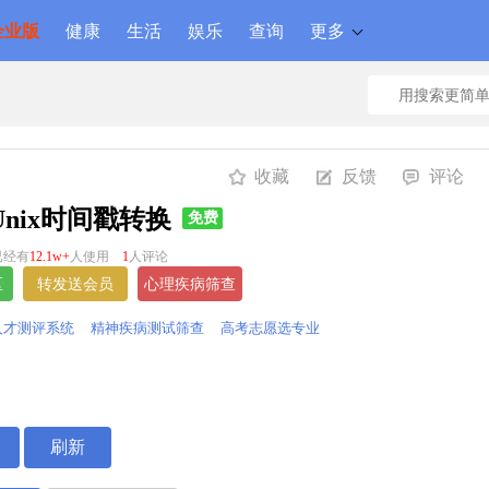
企业版
健康
生活
娱乐
查询
更多
收藏
反馈
评论
Unix时间戳转换
免费
已经有
12.1w+
人使用
1
人评论
人才测评系统
精神疾病测试筛查
高考志愿选专业