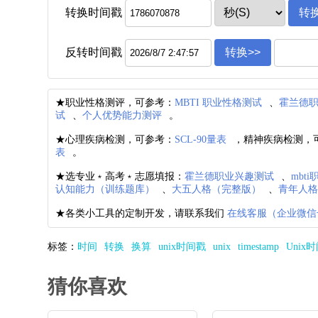
转换时间戳
反转时间戳
★职业性格测评，可参考：
MBTI 职业性格测试
、
霍兰德
试
、
个人优势能力测评
。
★心理疾病检测，可参考：
SCL-90量表
，精神疾病检测，
表
。
★选专业﹡高考﹡志愿填报：
霍兰德职业兴趣测试
、
mbt
认知能力（训练题库）
、
大五人格（完整版）
、
青年人
★各类小工具的定制开发，请联系我们
在线客服（企业微信
标签：
时间
转换
换算
unix时间戳
unix
timestamp
Unix
猜你喜欢