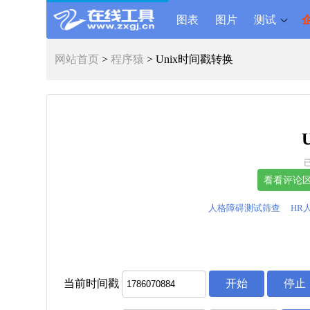
图表
图片
测试
网站首页
>
程序猿
> Unix时间戳转换
人格障碍测试筛查
HR
当前时间戳