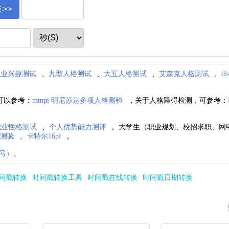
职业兴趣测试
、
九型人格测试
、
大五人格测试
、
艾森克人格测试
、
d
可以参考：
mmpi 明尼苏达多项人格测验
，关于人格障碍检测，可参考：
i职业性格测试
、
个人优势能力测评
。大学生（职业规划、校招求职、网
格测验
、
卡特尔16pf
。
号）。
时间戳转换
时间戳转换工具
时间戳在线转换
时间戳日期转换