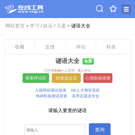
网站首页
>
学习
/
娱乐
/
儿童
> 谜语大全
收藏
反馈
评论
转发
谜语大全
免费
已经有
6.9w+
人使用
8
人评论
人格障碍测试筛查
HR人才测评系统
精神疾病测试筛查
高考志愿选专业
请输入要查的谜语