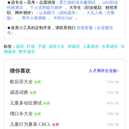
★选专业﹡高考﹡志愿填报：
霍兰德职业兴趣测试
、
mbti职业
性格测试
、
个人优势能力测评
。大学生（职业规划、校招求
职、网申测评）：
认知能力（训练题库）
、
大五人格（完整
版）
、
青年人格测验
、
卡特尔16pf
。
★各类小工具的定制开发，请联系我们
在线客服（企业微信
号）。
标签：
谜语
灯谜
字谜
谜语大全
猜谜语
儿童谜语
水果谜语
动
物谜语
数学谜语
猜你喜欢
人才测评企业版>
歇后语大全
3.3w+次
免费
成语词典
3.2w+次
免费
儿童多动症测试
4.2w+次
免费
绕口令大全
2.9w+次
免费
儿童行为量表 CBCL
3.4w+次
收费