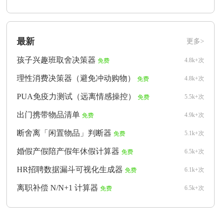
最新
更多>
孩子兴趣班取舍决策器
4.8k+次
免费
理性消费决策器（避免冲动购物）
4.8k+次
免费
PUA免疫力测试（远离情感操控）
5.5k+次
免费
出门携带物品清单
4.9k+次
免费
断舍离「闲置物品」判断器
5.1k+次
免费
婚假产假陪产假年休假计算器
6.5k+次
免费
HR招聘数据漏斗可视化生成器
6.1k+次
免费
离职补偿 N/N+1 计算器
6.5k+次
免费