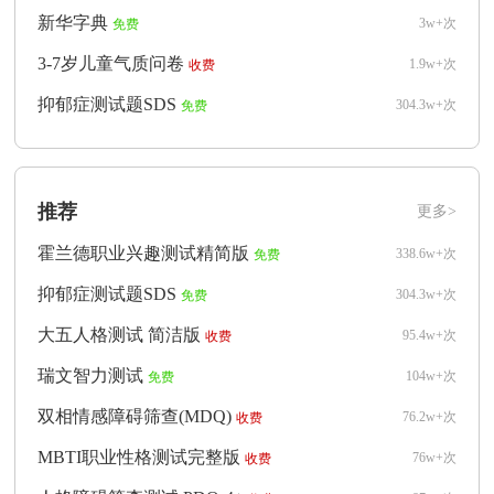
新华字典
3w+次
免费
3-7岁儿童气质问卷
1.9w+次
收费
抑郁症测试题SDS
304.3w+次
免费
推荐
更多>
霍兰德职业兴趣测试精简版
338.6w+次
免费
抑郁症测试题SDS
304.3w+次
免费
大五人格测试 简洁版
95.4w+次
收费
瑞文智力测试
104w+次
免费
双相情感障碍筛查(MDQ)
76.2w+次
收费
MBTI职业性格测试完整版
76w+次
收费