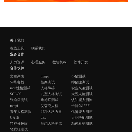
关于我们
在线工具
联系我们
业务合作
人力资源
心理服务
教培机构
软件开发
合作伙伴
文章列表
mmpi
小猫测试
59号客栈
智商测试
抑郁症测试
mbti性格测试
人格障碍
职业兴趣测试
SCL-90
九型人格测试
大五人格测试
强迫症测试
焦虑症测试
认知能力测验
mmpi
艾森克人格
卡特尔16PF
青年人格测验
24种人格力量
优势能力测评
GATB
disc
人职匹配测试
精神分裂症
病态人格测试
精神衰弱测试
轻躁狂测试