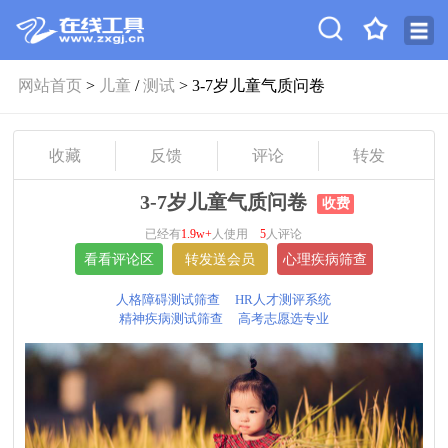
网站首页
>
儿童
/
测试
> 3-7岁儿童气质问卷
收藏
反馈
评论
转发
3-7岁儿童气质问卷
收费
已经有
1.9w+
人使用
5
人评论
人格障碍测试筛查
HR人才测评系统
精神疾病测试筛查
高考志愿选专业