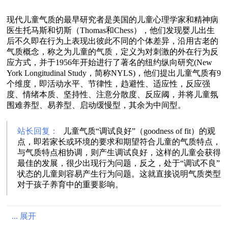
现代儿童气质的最早研究者是美国的儿童心理学家和精神病
医生托马斯和切斯（Thomas和Chess），他们发现婴儿出生
后不久即在行为上表现出彼此不同的个体差异，沿用古老的
气质概念，称之为儿童的气质，定义为对刺激的外在行为反
应方式，并于1956年开始进行了著名的纽约纵向研究(New
York Longitudinal Study，简称NYLS)，他们提出儿童气质有9
个维度，即活动水平、节律性，趋避性、适应性，反应强
度、情绪本质、坚持性、注意分散度、反应阈，并将儿童氛
围难养型、易养型、启动缓慢型，其余为中间型。
站长回复：
儿童气质“调试良好”（goodness of fit）的观
点，即若家长或环境的要求和期望符合儿童的气质特点，
与气质特点相协调，则产生调试良好，这样的儿童会获得
最佳的发展，很少出现行为问题，反之，处于“调试不良”
状态的儿童则容易产生行为问题。这就直接说明气质类型
对于孩子养育中的重要影响。
... 展开