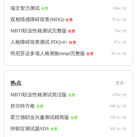
瑞文智力测试
104w+次
免费
双相情感障碍筛查(MDQ)
76.2w+次
收费
MBTI职业性格测试完整版
76w+次
收费
人格障碍筛查测试 PDQ-4+
87w+次
收费
明尼苏达多项人格测验mmpi完整版
85.2w+次
收费
热点
更多>
MBTI职业性格测试简洁版
610w+次
免费
舒尔特方格
448.5w+次
免费
霍兰德职业兴趣测试精简版
338.7w+次
免费
抑郁症测试题SDS
304.3w+次
免费