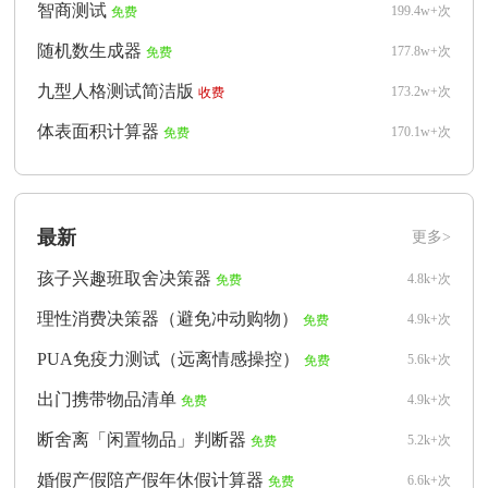
智商测试
199.4w+次
免费
随机数生成器
177.8w+次
免费
九型人格测试简洁版
173.2w+次
收费
体表面积计算器
170.1w+次
免费
最新
更多>
孩子兴趣班取舍决策器
4.8k+次
免费
理性消费决策器（避免冲动购物）
4.9k+次
免费
PUA免疫力测试（远离情感操控）
5.6k+次
免费
出门携带物品清单
4.9k+次
免费
断舍离「闲置物品」判断器
5.2k+次
免费
婚假产假陪产假年休假计算器
6.6k+次
免费