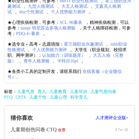
★职业性格测评，可参考：
MBTI 职业性格测试
、
霍兰德职业兴
趣测试
、
九型人格测试
、
大五人格测试
、
艾森克人格测
试
、
disc个性测试
、
个人优势能力测评
。
★心理疾病检测，可参考：
SCL-90量表
，精神疾病检测，可以
参考：
mmpi 明尼苏达多项人格测验
，关于人格障碍检测，可参
考：
PDQ-4+量表
。
★选专业﹡高考﹡志愿填报：
霍兰德职业兴趣测试
、
mbti职业
性格测试
、
个人优势能力测评
。大学生（职业规划、校招求
职、网申测评）：
认知能力（训练题库）
、
大五人格（完整
版）
、
青年人格测验
、
卡特尔16pf
。
★各类小工具的定制开发，请联系我们
在线客服（企业微信
号）。
标签：
儿童气质
育儿
儿童教育
儿童培训
儿童气质问卷
PTQ
CPTS
儿童个性
儿童心理
科学育儿
猜你喜欢
人才测评企业版>
儿童期创伤问卷 CTQ
4.7w+次
收费