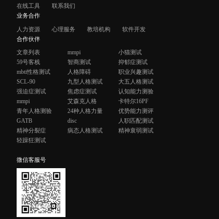
在线工具
联系我们
业务合作
人力资源
心理服务
教培机构
软件开发
合作伙伴
文章列表
mmpi
小猫测试
59号客栈
智商测试
抑郁症测试
mbti性格测试
人格障碍
职业兴趣测试
SCL-90
九型人格测试
大五人格测试
强迫症测试
焦虑症测试
认知能力测验
mmpi
艾森克人格
卡特尔16PF
青年人格测验
24种人格力量
优势能力测评
GATB
disc
人职匹配测试
精神分裂症
病态人格测试
精神衰弱测试
轻躁狂测试
微信客服号