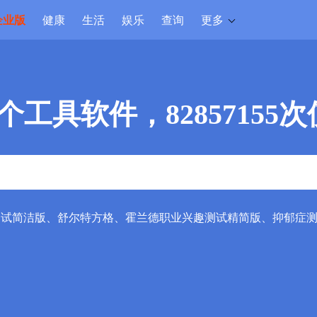
企业版
健康
生活
娱乐
查询
更多
6个工具软件，82857155
测试简洁版
、
舒尔特方格
、
霍兰德职业兴趣测试精简版
、
抑郁症测