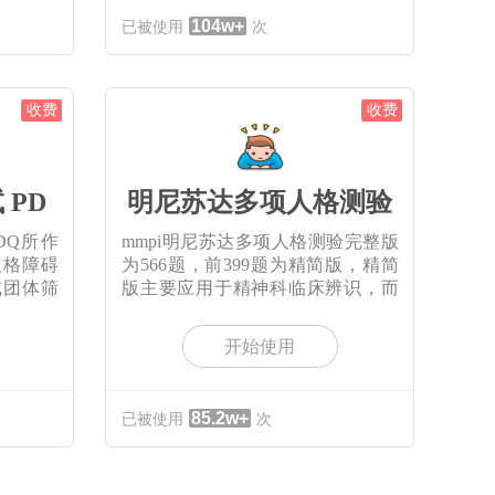
104w+
已被使用
次
收费
收费
 PD
明尼苏达多项人格测验
PDQ所作
mmpi明尼苏达多项人格测验完整版
人格障碍
为566题，前399题为精简版，精简
或团体筛
版主要应用于精神科临床辨识，而
完
开始使用
85.2w+
已被使用
次