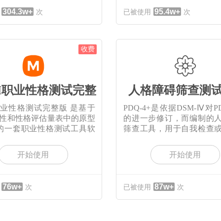
304.3w+
95.4w+
次
已被使用
次
收费
TI职业性格测试完整
人格障碍筛查测试
I职业性格测试完整版 是基于
PDQ-4+是依据DSM-Ⅳ对
I个性和性格评估量表中的原型
的进一步修订，而编制的
的一套职业性格测试工具软
筛查工具，用于自我检查
查。
开始使用
开始使用
76w+
87w+
次
已被使用
次