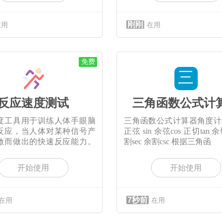
刚刚
在用
在用
免费
三
反应速度测试
三角函数公式计
度工具用于训练人体手眼脑
三角函数公式计算器角度计
反应，当人体对某种信号产
正弦 sin 余弦cos 正切tan 余
激而做出的快速反应能力。
割sec 余割csc 根据三角函
开始使用
开始使用
7秒前
在用
在用