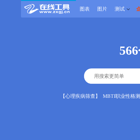
图表
图片
测试
56
【
心理疾病筛查
】
MBTI职业性格