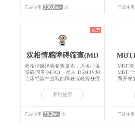
338.6w+
已被使用
次
已被使用
收费
双相情感障碍筛查(MD
MB
双相情感障碍筛查量表，原名心境
MBT
障碍问卷(MDQ)，是从 DSM-IV和
MBT
临床经验中提取的躁狂或轻躁狂症
而开发
状，
件
开始使用
76.2w+
已被使用
次
已被使用