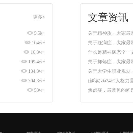
文章资讯
更多>
5.5k+
关于精神质，大家最常
104w+
关于疑病症，大家最常
16.3w+
什么是精神病态？一
199.4w+
关于抑郁症，大家最常
134.3w+
关于大学生职业规划，
304.3w+
(解读)via24种人
53w+
焦虑症，最常见的问