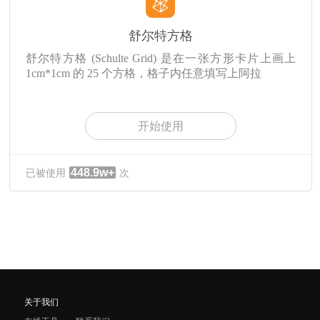
舒尔特方格
舒尔特方格 (Schulte Grid) 是在一张方形卡片上画上
1cm*1cm 的 25 个方格，格子内任意填写上阿拉
开始使用
448.9w+
已被使用
次
关于我们