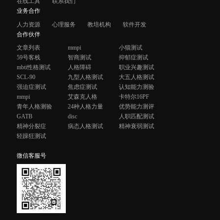
在线工具
联系我们
业务合作
人力资源
心理服务
教培机构
软件开发
合作伙伴
文章列表
mmpi
小猫测试
59号客栈
智商测试
抑郁症测试
mbti性格测试
人格障碍
职业兴趣测试
SCL-90
九型人格测试
大五人格测试
强迫症测试
焦虑症测试
认知能力测验
mmpi
艾森克人格
卡特尔16PF
青年人格测验
24种人格力量
优势能力测评
GATB
disc
人职匹配测试
精神分裂症
病态人格测试
精神衰弱测试
轻躁狂测试
微信客服号