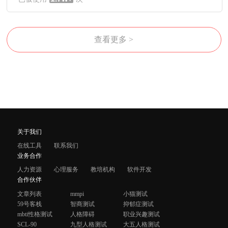
查看更多 >
关于我们
在线工具
联系我们
业务合作
人力资源
心理服务
教培机构
软件开发
合作伙伴
文章列表
mmpi
小猫测试
59号客栈
智商测试
抑郁症测试
mbti性格测试
人格障碍
职业兴趣测试
SCL-90
九型人格测试
大五人格测试