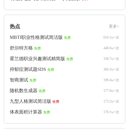
热点
更多>
MBTI职业性格测试简洁版
610.1w+次
免费
舒尔特方格
448.6w+次
免费
霍兰德职业兴趣测试精简版
338.7w+次
免费
抑郁症测试题SDS
304.3w+次
免费
智商测试
199.4w+次
免费
随机数生成器
177.8w+次
免费
九型人格测试简洁版
173.2w+次
收费
体表面积计算器
170.1w+次
免费