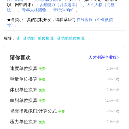
职、网申测评）：
认知能力（训练题库）
、
大五人格（完整
版）
、
青年人格测验
、
卡特尔16pf
。
★各类小工具的定制开发，请联系我们
在线客服（企业微信
号）。
标签：
肾
肾功能
单位换算
肾功能单位换算
猜你喜欢
人才测评企业版>
速度单位换算
2.3w+次
免费
重量单位换算
3.9w+次
免费
体积单位换算
2.4w+次
免费
血脂单位换算
12.6w+次
免费
肾衰指数(RFI)计算公式
2.9w+次
免费
压力单位换算
2.4w+次
免费