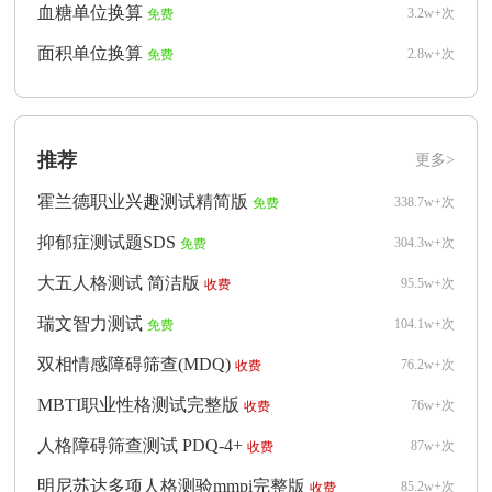
血糖单位换算
3.2w+次
免费
面积单位换算
2.8w+次
免费
推荐
更多>
霍兰德职业兴趣测试精简版
338.7w+次
免费
抑郁症测试题SDS
304.3w+次
免费
大五人格测试 简洁版
95.5w+次
收费
瑞文智力测试
104.1w+次
免费
双相情感障碍筛查(MDQ)
76.2w+次
收费
MBTI职业性格测试完整版
76w+次
收费
人格障碍筛查测试 PDQ-4+
87w+次
收费
明尼苏达多项人格测验mmpi完整版
85.2w+次
收费