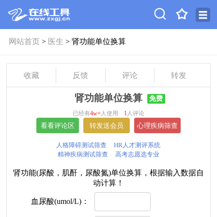
网站首页
>
医生
> 肾功能单位换算
收藏
反馈
评论
转发
肾功能单位换算
免费
已经有
4w+
人使用
1
人评论
人格障碍测试筛查
HR人才测评系统
精神疾病测试筛查
高考志愿选专业
肾功能(尿酸，肌酐，尿酸氮)单位换算，根据输入数据自
动计算！
血尿酸(umol/L)：