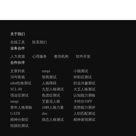
关于我们
在线工具
联系我们
业务合作
人力资源
心理服务
教培机构
软件开发
合作伙伴
文章列表
mmpi
小猫测试
59号客栈
智商测试
抑郁症测试
mbti性格测试
人格障碍
职业兴趣测试
SCL-90
九型人格测试
大五人格测试
强迫症测试
焦虑症测试
认知能力测验
mmpi
艾森克人格
卡特尔16PF
青年人格测验
24种人格力量
优势能力测评
GATB
disc
人职匹配测试
精神分裂症
病态人格测试
精神衰弱测试
轻躁狂测试