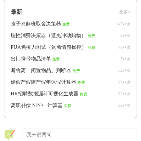
最新
更多>
孩子兴趣班取舍决策器
4.9k+次
免费
理性消费决策器（避免冲动购物）
4.9k+次
免费
PUA免疫力测试（远离情感操控）
5.6k+次
免费
出门携带物品清单
5k+次
免费
断舍离「闲置物品」判断器
5.2k+次
免费
婚假产假陪产假年休假计算器
6.6k+次
免费
HR招聘数据漏斗可视化生成器
6.2k+次
免费
离职补偿 N/N+1 计算器
6.6k+次
免费