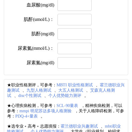
血尿酸(mg/dl)
肌酐(umol/L)：
肌酐(mg/dl)
尿素氮(mmol/L)：
尿素氮(mg/dl)
★职业性格测评，可参考：
MBTI 职业性格测试
、
霍兰德职业兴
趣测试
、
九型人格测试
、
大五人格测试
、
艾森克人格测
试
、
disc个性测试
、
个人优势能力测评
。
★心理疾病检测，可参考：
SCL-90量表
，精神疾病检测，可以
参考：
mmpi 明尼苏达多项人格测验
，关于人格障碍检测，可参
考：
PDQ-4+量表
。
★选专业﹡高考﹡志愿填报：
霍兰德职业兴趣测试
、
mbti职业
性格测试
、
个人优势能力测评
。大学生（职业规划、校招求