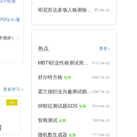
isc个性测
明尼苏达多项人格测验mmpi完整版
85.2w+次
收费
：
PDQ-4+量
申测评）：
热点
更多>
MBTI职业性格测试简洁版
610.1w+次
免费
舒尔特方格
448.7w+次
免费
更多学习 >
霍兰德职业兴趣测试精简版
338.7w+次
免费
vip
抑郁症测试题SDS
304.4w+次
免费
智商测试
199.5w+次
免费
缩
随机数生成器
177.8w+次
免费