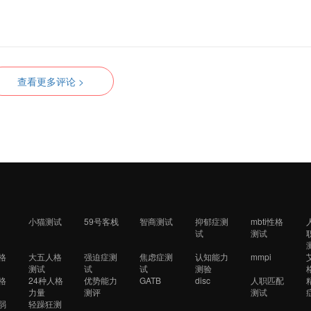
查看更多评论 >
小猫测试
59号客栈
智商测试
抑郁症测
mbti性格
试
测试
格
大五人格
强迫症测
焦虑症测
认知能力
mmpi
测试
试
试
测验
格
24种人格
优势能力
GATB
disc
人职匹配
力量
测评
测试
弱
轻躁狂测