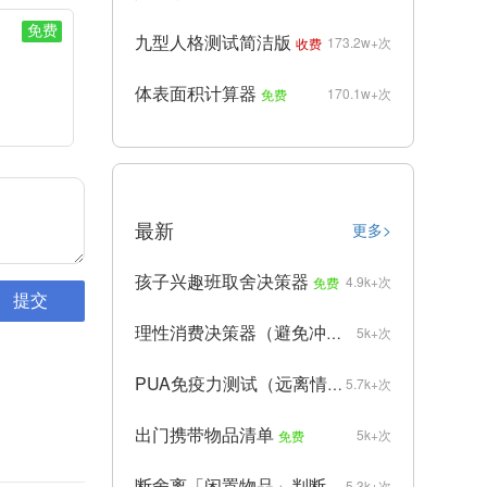
免费
九型人格测试简洁版
173.2w+次
收费
体表面积计算器
170.1w+次
免费
最新
更多>
孩子兴趣班取舍决策器
4.9k+次
免费
理性消费决策器（避免冲动购物）
5k+次
免费
PUA免疫力测试（远离情感操控）
5.7k+次
免费
出门携带物品清单
5k+次
免费
断舍离「闲置物品」判断器
5.3k+次
免费