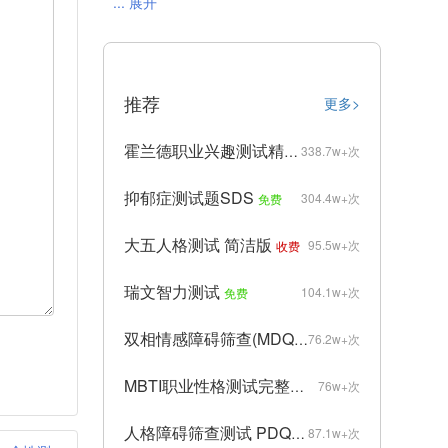
... 展开
推荐
更多>
霍兰德职业兴趣测试精简版
338.7w+次
免费
抑郁症测试题SDS
304.4w+次
免费
大五人格测试 简洁版
95.5w+次
收费
瑞文智力测试
104.1w+次
免费
双相情感障碍筛查(MDQ)
76.2w+次
收费
MBTI职业性格测试完整版
76w+次
收费
人格障碍筛查测试 PDQ-4+
87.1w+次
收费