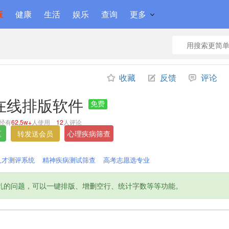
版
健康
生活
娱乐
查询
更多
收藏
反馈
评论
在线排版软件
免费
经有
62.5w+
人使用
12
人评论
人才测评系统
精神疾病测试筛查
高考志愿选专业
乱的问题，可以一键排版、增删空行、统计字数等等功能。