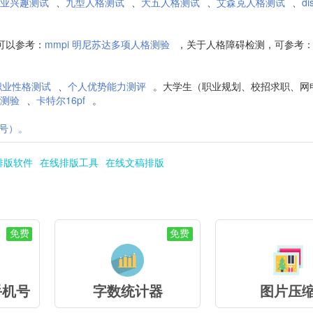
职业兴趣测试
、
九型人格测试
、
大五人格测试
、
艾森克人格测试
、
d
可以参考：
mmpi 明尼苏达多项人格测验
，关于人格障碍检测，可参考
i职业性格测试
、
个人优势能力测评
。大学生（职业规划、校招求职、网
格测验
、
卡特尔16pf
。
号）。
排版软件
在线排版工具
在线文稿排版
免费
免费
手机号
字数统计器
图片压