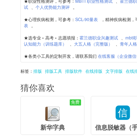
★职业性格测评，可参考：
MBTI 职业性格测试
、
霍兰德
试
、
个人优势能力测评
。
★心理疾病检测，可参考：
SCL-90量表
，精神疾病检测，
表
。
★选专业﹡高考﹡志愿填报：
霍兰德职业兴趣测试
、
mbt
认知能力（训练题库）
、
大五人格（完整版）
、
青年人
★各类小工具的定制开发，请联系我们
在线客服（企业微信
标签：
排版
排版工具
排版软件
在线排版
文字排版
在线
猜你喜欢
免费
信
新华字典
信息脱敏器（