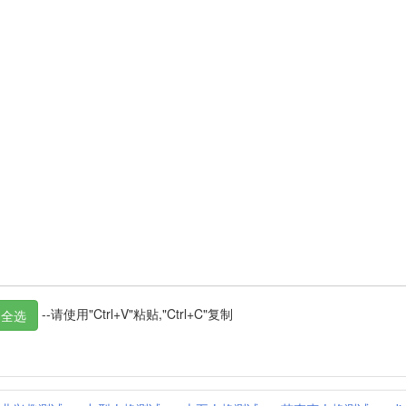
--请使用"Ctrl+V"粘贴,"Ctrl+C"复制