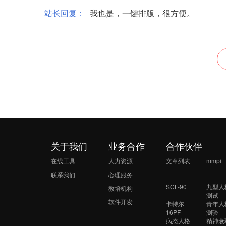
站长回复：
我也是，一键排版，很方便。
关于我们
业务合作
合作伙伴
在线工具
人力资源
文章列表
mmpi
联系我们
心理服务
SCL-90
九型人
教培机构
测试
软件开发
卡特尔
青年人
16PF
测验
病态人格
精神衰