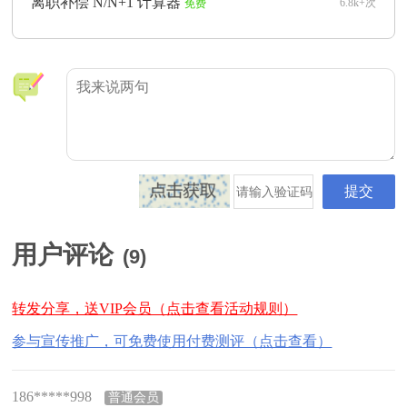
离职补偿 N/N+1 计算器
6.8k+次
免费
用户评论
(
9
)
转发分享，送VIP会员（点击查看活动规则）
参与宣传推广，可免费使用付费测评（点击查看）
186*****998
普通会员