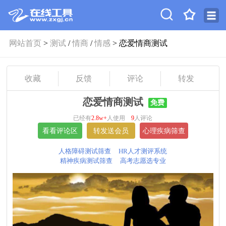
网站首页
>
测试
/
情商
/
情感
> 恋爱情商测试
收藏
反馈
评论
转发
恋爱情商测试
免费
已经有
2.8w+
人使用
9
人评论
人格障碍测试筛查
HR人才测评系统
精神疾病测试筛查
高考志愿选专业