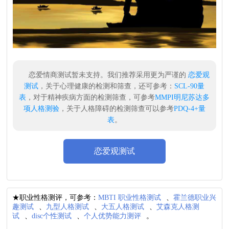
恋爱情商测试暂未支持。我们推荐采用更为严谨的
恋爱观
测试
，关于心理健康的检测和筛查，还可参考：
SCL-90量
表
，对于精神疾病方面的检测筛查，可参考
MMPI明尼苏达多
项人格测验
，关于人格障碍的检测筛查可以参考
PDQ-4+量
表
。
恋爱观测试
★职业性格测评，可参考：
MBTI 职业性格测试
、
霍兰德职业兴
趣测试
、
九型人格测试
、
大五人格测试
、
艾森克人格测
试
、
disc个性测试
、
个人优势能力测评
。