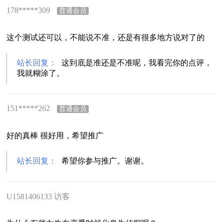
178*****309
普通会员
这个测试还可以，不能说不准，还是有很多地方说对了的
站长回复：
这到底是准还是不准呢，我看完你的点评，
我就糊涂了。
151*****262
普通会员
好的真棒 很好用，希望推广
站长回复：
希望你参与推广。谢谢。
U1581406133 访客