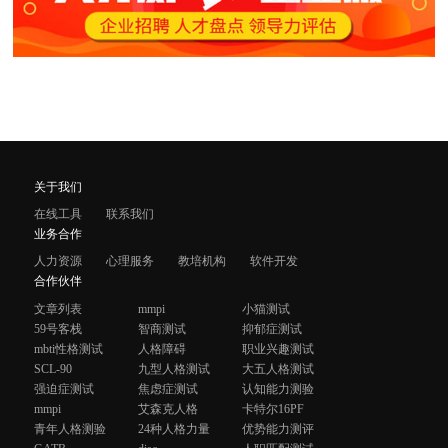
关于我们
在线工具
联系我们
业务合作
人力资源
心理服务
教培机构
软件开发
合作伙伴
文章列表
mmpi
小猫测试
59号客栈
智商测试
抑郁症测试
mbti性格测试
人格障碍
职业兴趣测试
SCL-90
九型人格测试
大五人格测试
强迫症测试
焦虑症测试
认知能力测验
mmpi
艾森克人格
卡特尔16PF
青年人格测验
24种人格力量
优势能力测评