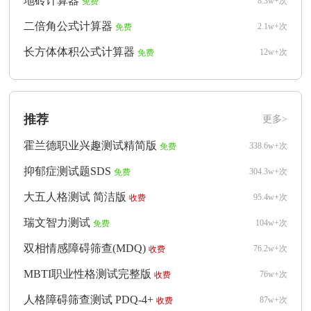
地砖计算器
8.3w+次
免费
二倍角公式计算器
2.1w+次
免费
长方体体积公式计算器
12w+次
免费
推荐
更多>
霍兰德职业兴趣测试精简版
338.6w+次
免费
抑郁症测试题SDS
304.3w+次
免费
大五人格测试 简洁版
95.4w+次
收费
瑞文智力测试
104w+次
免费
双相情感障碍筛查(MDQ)
76.2w+次
收费
MBTI职业性格测试完整版
76w+次
收费
人格障碍筛查测试 PDQ-4+
87w+次
收费