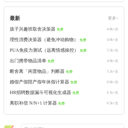
最新
更多>
孩子兴趣班取舍决策器
4.8k+次
免费
理性消费决策器（避免冲动购物）
4.9k+次
免费
PUA免疫力测试（远离情感操控）
5.5k+次
免费
出门携带物品清单
4.9k+次
免费
断舍离「闲置物品」判断器
5.1k+次
免费
婚假产假陪产假年休假计算器
6.6k+次
免费
HR招聘数据漏斗可视化生成器
6.1k+次
免费
离职补偿 N/N+1 计算器
6.5k+次
免费