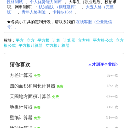
性格测试
、
个人优势能力测评
。大学生（职业规划、校招求
职、网申测评）：
认知能力（训练题库）
、
大五人格（完整
版）
、
青年人格测验
、
卡特尔16pf
。
★各类小工具的定制开发，请联系我们
在线客服（企业微信
号）。
标签：
平方
立方
平方根
计算
计算器
立方根
平方根公式
立方
根公式
平方根计算器
立方根计算器
猜你喜欢
人才测评企业版>
方差计算器
32w+次
免费
圆的面积和周长计算器
18w+次
免费
天圆地方面积计算器
4.7w+次
免费
地板计算器
3.1w+次
免费
壁纸计算器
3.1w+次
免费