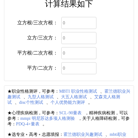
计算结果如下
立方根/三次方根：
立方/三次方：
平方根/二次方根：
平方/二次方：
★职业性格测评，可参考：
MBTI 职业性格测试
、
霍兰德职业兴
趣测试
、
九型人格测试
、
大五人格测试
、
艾森克人格测
试
、
disc个性测试
、
个人优势能力测评
。
★心理疾病检测，可参考：
SCL-90量表
，精神疾病检测，可以
参考：
mmpi 明尼苏达多项人格测验
，关于人格障碍检测，可参
考：
PDQ-4+量表
。
★选专业﹡高考﹡志愿填报：
霍兰德职业兴趣测试
、
mbti职业