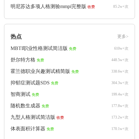
明尼苏达多项人格测验mmpi完整版
85.2w+次
收费
热点
更多>
MBTI职业性格测试简洁版
610w+次
免费
舒尔特方格
448.5w+次
免费
霍兰德职业兴趣测试精简版
338.6w+次
免费
抑郁症测试题SDS
304.3w+次
免费
智商测试
199.4w+次
免费
随机数生成器
177.8w+次
免费
九型人格测试简洁版
173.2w+次
收费
体表面积计算器
170.1w+次
免费