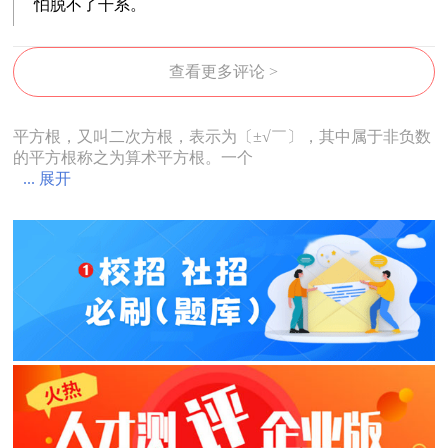
怕脱不了干系。
查看更多评论 >
平方根，又叫二次方根，表示为〔±√￣〕，其中属于非负数
的平方根称之为算术平方根。一个
... 展开