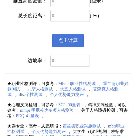
垂直高度数值：
(厘米)
总长度距离：
( 米)
边坡率：
★职业性格测评，可参考：
MBTI 职业性格测试
、
霍兰德职业兴
趣测试
、
九型人格测试
、
大五人格测试
、
艾森克人格测
试
、
disc个性测试
、
个人优势能力测评
。
★心理疾病检测，可参考：
SCL-90量表
，精神疾病检测，可以
参考：
mmpi 明尼苏达多项人格测验
，关于人格障碍检测，可参
考：
PDQ-4+量表
。
★选专业﹡高考﹡志愿填报：
霍兰德职业兴趣测试
、
mbti职业
性格测试
、
个人优势能力测评
。大学生（职业规划、校招求