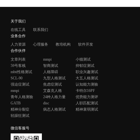
关于我们
在线工具
联系我们
业务合作
人力资源
心理服务
教培机构
软件开发
合作伙伴
文章列表
mmpi
小猫测试
59号客栈
智商测试
抑郁症测试
mbti性格测试
人格障碍
职业兴趣测试
SCL-90
九型人格测试
大五人格测试
强迫症测试
焦虑症测试
认知能力测验
mmpi
艾森克人格
卡特尔16PF
青年人格测验
24种人格力量
优势能力测评
GATB
disc
人职匹配测试
精神分裂症
病态人格测试
精神衰弱测试
轻躁狂测试
微信客服号