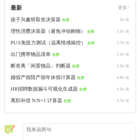
最新
更多>
孩子兴趣班取舍决策器
5k+次
免费
理性消费决策器（避免冲动购物）
5.1k+次
免费
PUA免疫力测试（远离情感操控）
5.7k+次
免费
出门携带物品清单
5.1k+次
免费
断舍离「闲置物品」判断器
5.3k+次
免费
婚假产假陪产假年休假计算器
6.8k+次
免费
HR招聘数据漏斗可视化生成器
6.3k+次
免费
离职补偿 N/N+1 计算器
6.7k+次
免费