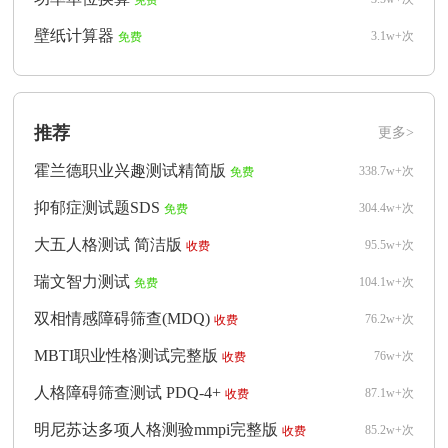
免费
壁纸计算器
3.1w+次
免费
推荐
更多>
霍兰德职业兴趣测试精简版
338.7w+次
免费
抑郁症测试题SDS
304.4w+次
免费
大五人格测试 简洁版
95.5w+次
收费
瑞文智力测试
104.1w+次
免费
双相情感障碍筛查(MDQ)
76.2w+次
收费
MBTI职业性格测试完整版
76w+次
收费
人格障碍筛查测试 PDQ-4+
87.1w+次
收费
明尼苏达多项人格测验mmpi完整版
85.2w+次
收费