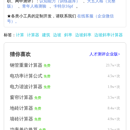
职、网申测评）：
认知能力（训练题库）
、
大五人格（完整
版）
、
青年人格测验
、
卡特尔16pf
。
★各类小工具的定制开发，请联系我们
在线客服（企业微信
号）。
标签：
计算
计算器
建筑
边坡
斜率
边坡斜率
边坡斜率计算器
猜你喜欢
人才测评企业版>
钢管重量计算器
23.7w+次
免费
电功率计算公式
4.5w+次
免费
电力谐波计算器
1.9w+次
免费
窗帘计算器
3.5w+次
免费
地砖计算器
8.4w+次
免费
墙砖计算器
4.9w+次
免费
功率单位换算
3.5w+次