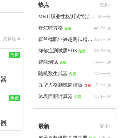
热点
更多>
MBTI职业性格测试简洁版
610w+次
免费
舒尔特方格
448.5w+次
免费
更多娱乐 >
霍兰德职业兴趣测试精简版
338.6w+次
免费
抑郁症测试题SDS
304.3w+次
免费
免费
智商测试
199.4w+次
免费
随机数生成器
177.8w+次
免费
算器
九型人格测试简洁版
173.2w+次
收费
体表面积计算器
170.1w+次
免费
免费
算器
最新
更多>
孩子兴趣班取舍决策器