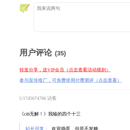
用户评论
(
35
)
转发分享，送VIP会员（点击查看活动规则）
参与宣传推广，可免费使用付费测评（点击查看）
U1745074766 访客
《citi无解！》我输的四个十三
站长回复：
欢迎捣蛋，但是不发糖。