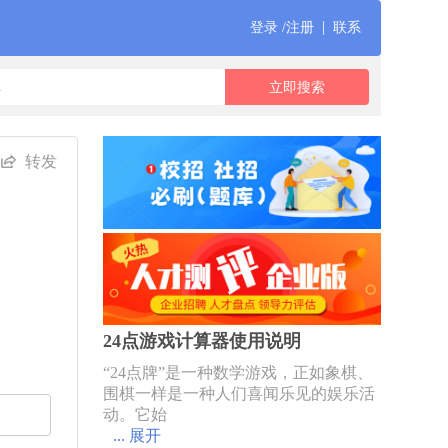
|
登录 /注册
联系
转发
24点游戏计算器使用说明
“24点牌”是一种数学游戏，正如象棋、
围棋一样是一种人们喜闻乐见的娱乐活
动。它始
... 展开