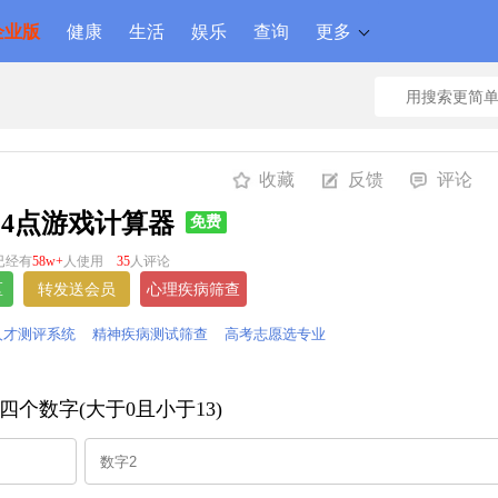
企业版
健康
生活
娱乐
查询
更多
收藏
反馈
评论
24点游戏计算器
免费
已经有
58w+
人使用
35
人评论
人才测评系统
精神疾病测试筛查
高考志愿选专业
四个数字(大于0且小于13)