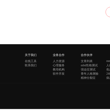
关于我们
业务合作
合作伙伴
mm
在线工具
人力资源
文章列表
联系我们
心理服务
mbti性格测试
人
教培机构
强迫症测试
焦
软件开发
青年人格测验
2
精神分裂症
病