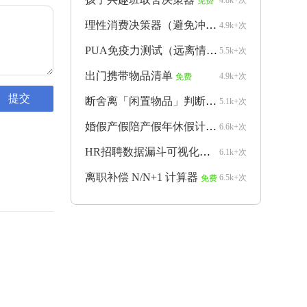
4.8k+次
免费
理性消费决策器（避免冲动购物）
4.9k+次
免费
PUA免疫力测试（远离情感操控）
5.5k+次
免费
出门携带物品清单
4.9k+次
免费
断舍离「闲置物品」判断器
5.1k+次
免费
婚假产假陪产假年休假计算器
6.6k+次
免费
HR招聘数据漏斗可视化生成器
6.1k+次
免费
离职补偿 N/N+1 计算器
6.5k+次
免费