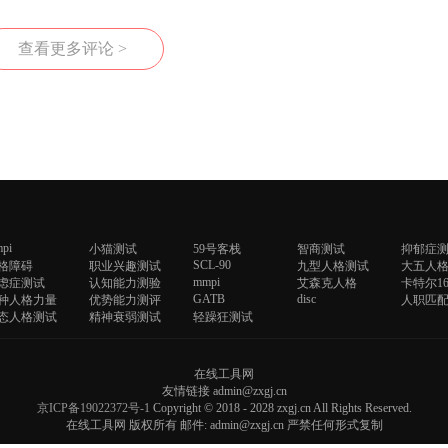
查看更多评论 >
pi
小猫测试
59号客栈
智商测试
抑郁症
SCL-90
格障碍
职业兴趣测试
九型人格测试
大五人
mmpi
虑症测试
认知能力测验
艾森克人格
卡特尔16
GATB
disc
4种人格力量
优势能力测评
人职匹
态人格测试
精神衰弱测试
轻躁狂测试
在线工具网
友情链接 admin@zxgj.cn
京ICP备19022372号-1
Copyright © 2018 - 2028 zxgj.cn All Rights Reserved.
在线工具网 版权所有 邮件: admin@zxgj.cn 严禁任何形式复制