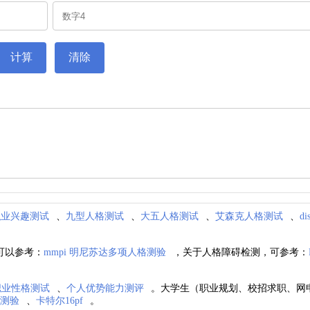
职业兴趣测试
、
九型人格测试
、
大五人格测试
、
艾森克人格测试
、
d
可以参考：
mmpi 明尼苏达多项人格测验
，关于人格障碍检测，可参考：
i职业性格测试
、
个人优势能力测评
。大学生（职业规划、校招求职、网
格测验
、
卡特尔16pf
。