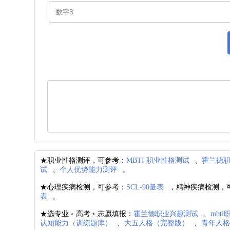
★职业性格测评，可参考：
MBTI 职业性格测试
、
霍兰德
试
、
个人优势能力测评
。
★心理疾病检测，可参考：
SCL-90量表
，精神疾病检测，
表
。
★选专业﹡高考﹡志愿填报：
霍兰德职业兴趣测试
、
mbt
认知能力（训练题库）
、
大五人格（完整版）
、
青年人