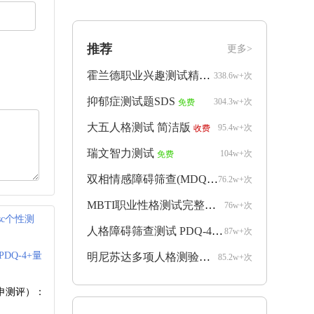
推荐
更多>
霍兰德职业兴趣测试精简版
338.6w+次
免费
抑郁症测试题SDS
304.3w+次
免费
大五人格测试 简洁版
95.4w+次
收费
瑞文智力测试
104w+次
免费
双相情感障碍筛查(MDQ)
76.2w+次
收费
MBTI职业性格测试完整版
76w+次
收费
isc个性测
人格障碍筛查测试 PDQ-4+
87w+次
收费
PDQ-4+量
明尼苏达多项人格测验mmpi完整版
85.2w+次
收费
申测评）：