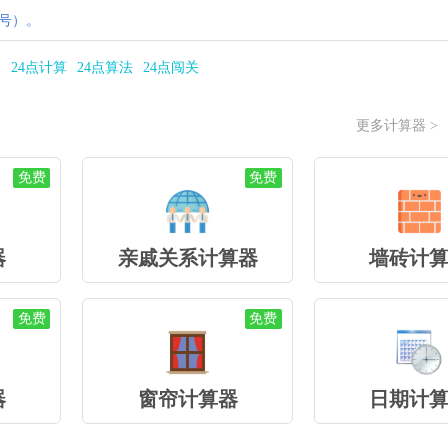
号）。
器
24点计算
24点算法
24点闯关
更多计算器 >
免费
免费
器
亲戚关系计算器
墙砖计
免费
免费
器
窗帘计算器
日期计