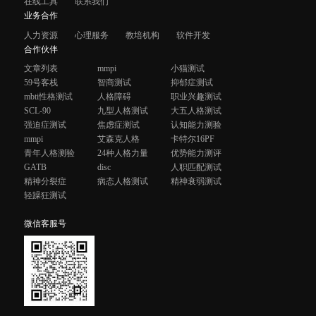
在线工具
联系我们
业务合作
人力资源
心理服务
教培机构
软件开发
合作伙伴
文章列表
mmpi
小猫测试
59号客栈
智商测试
抑郁症测试
mbti性格测试
人格障碍
职业兴趣测试
SCL-90
九型人格测试
大五人格测试
强迫症测试
焦虑症测试
认知能力测验
mmpi
艾森克人格
卡特尔16PF
青年人格测验
24种人格力量
优势能力测评
GATB
disc
人职匹配测试
精神分裂症
病态人格测试
精神衰弱测试
轻躁狂测试
微信客服号