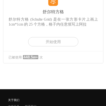
舒尔特方格
舒尔特方格 (Schulte Grid) 是在一张方形卡片上画上
1cm*1cm 的 25 个方格，格子内任意填写上阿拉
开始使用
448.5w+
已被使用
次
关于我们