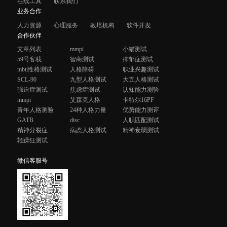
在线工具
联系我们
业务合作
人力资源
心理服务
教培机构
软件开发
合作伙伴
文章列表
mmpi
小猫测试
59号客栈
智商测试
抑郁症测试
mbti性格测试
人格障碍
职业兴趣测试
SCL-90
九型人格测试
大五人格测试
强迫症测试
焦虑症测试
认知能力测验
mmpi
艾森克人格
卡特尔16PF
青年人格测验
24种人格力量
优势能力测评
GATB
disc
人职匹配测试
精神分裂症
病态人格测试
精神衰弱测试
轻躁狂测试
微信客服号