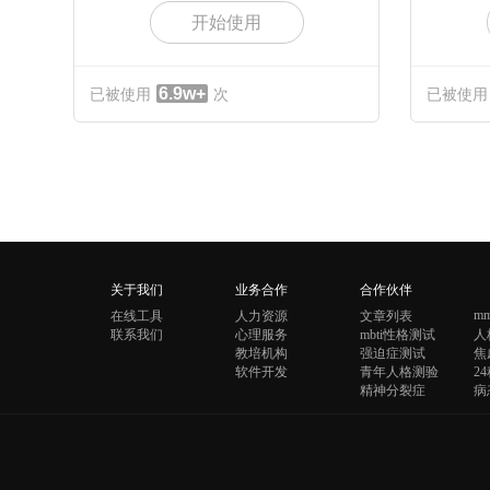
开始使用
6.9w+
已被使用
次
已被使用
关于我们
业务合作
合作伙伴
mm
在线工具
人力资源
文章列表
联系我们
心理服务
mbti性格测试
人
教培机构
强迫症测试
焦
软件开发
青年人格测验
2
精神分裂症
病