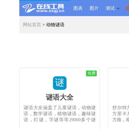
图表
图片
测试
网站首页
> 动物谜语
免费
谜
谜语大全
谜语大全涵盖了儿童谜语，动物谜
舒尔特方格
语，数学谜语，植物谜语，趣味谜
方形卡片上
语，灯谜，字谜等等29000多个谜
方格，
语。