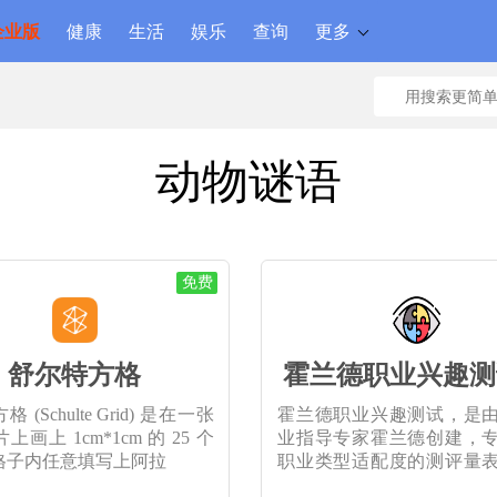
企业版
健康
生活
娱乐
查询
更多
动物谜语
免费
舒尔特方格
霍兰德职业兴趣测
 (Schulte Grid) 是在一张
霍兰德职业兴趣测试，是
画上 1cm*1cm 的 25 个
业指导专家霍兰德创建，
格子内任意填写上阿拉
职业类型适配度的测评量
的