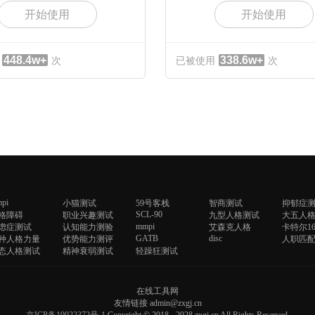
开始使用
开始使用
448.4w+
338.6w+
次
已被使用
次
pi
小猫测试
59号客栈
智商测试
抑郁症
SCL-90
格障碍
职业兴趣测试
九型人格测试
大五人
mmpi
虑症测试
认知能力测验
艾森克人格
卡特尔16
GATB
disc
4种人格力量
优势能力测评
人职匹
态人格测试
精神衰弱测试
轻躁狂测试
在线工具网
友情链接 admin@zxgj.cn
京ICP备19022372号-1
Copyright © 2018 - 2028 zxgj.cn All Rights Reserved.