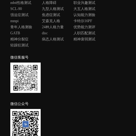
mbti性格测试
人格障碍
职业兴趣测试
SCL-90
九型人格测试
大五人格测试
强迫症测试
焦虑症测试
认知能力测验
mmpi
艾森克人格
卡特尔16PF
青年人格测验
24种人格力量
优势能力测评
GATB
disc
人职匹配测试
精神分裂症
病态人格测试
精神衰弱测试
轻躁狂测试
微信客服号
微信公众号