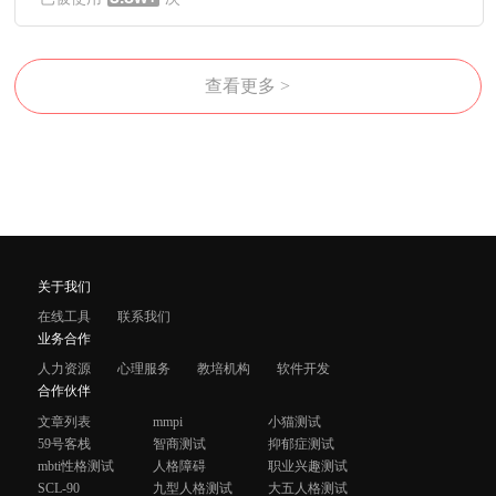
查看更多 >
关于我们
在线工具
联系我们
业务合作
人力资源
心理服务
教培机构
软件开发
合作伙伴
文章列表
mmpi
小猫测试
59号客栈
智商测试
抑郁症测试
mbti性格测试
人格障碍
职业兴趣测试
SCL-90
九型人格测试
大五人格测试