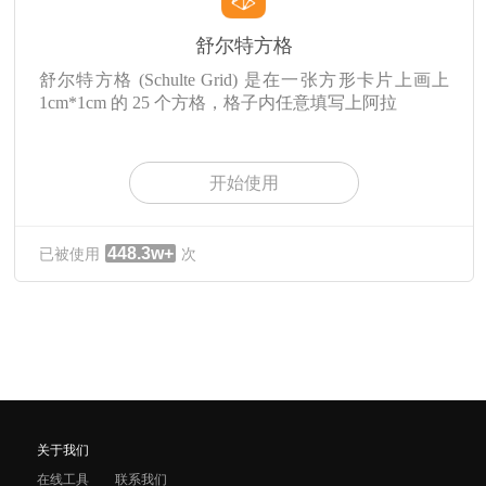
舒尔特方格
舒尔特方格 (Schulte Grid) 是在一张方形卡片上画上
1cm*1cm 的 25 个方格，格子内任意填写上阿拉
开始使用
448.3w+
已被使用
次
关于我们
在线工具
联系我们