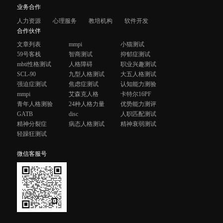
业务合作
人力资源
心理服务
教培机构
软件开发
合作伙伴
文章列表
mmpi
小猫测试
59号客栈
智商测试
抑郁症测试
mbti性格测试
人格障碍
职业兴趣测试
SCL-90
九型人格测试
大五人格测试
强迫症测试
焦虑症测试
认知能力测验
mmpi
艾森克人格
卡特尔16PF
青年人格测验
24种人格力量
优势能力测评
GATB
disc
人职匹配测试
精神分裂症
病态人格测试
精神衰弱测试
轻躁狂测试
微信客服号