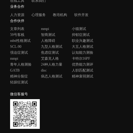
在线工具
联系我们
业务合作
人力资源
心理服务
教培机构
软件开发
合作伙伴
文章列表
mmpi
小猫测试
59号客栈
智商测试
抑郁症测试
mbti性格测试
人格障碍
职业兴趣测试
SCL-90
九型人格测试
大五人格测试
强迫症测试
焦虑症测试
认知能力测验
mmpi
艾森克人格
卡特尔16PF
青年人格测验
24种人格力量
优势能力测评
GATB
disc
人职匹配测试
精神分裂症
病态人格测试
精神衰弱测试
轻躁狂测试
微信客服号