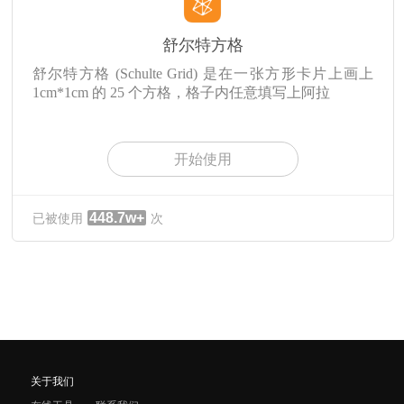
舒尔特方格
舒尔特方格 (Schulte Grid) 是在一张方形卡片上画上
1cm*1cm 的 25 个方格，格子内任意填写上阿拉
开始使用
448.7w+
已被使用
次
关于我们