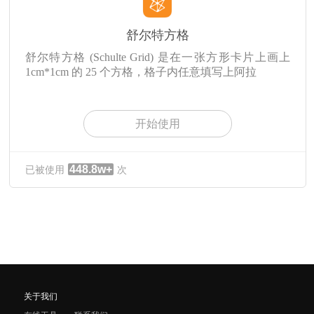
舒尔特方格
舒尔特方格 (Schulte Grid) 是在一张方形卡片上画上
1cm*1cm 的 25 个方格，格子内任意填写上阿拉
开始使用
448.8w+
已被使用
次
关于我们