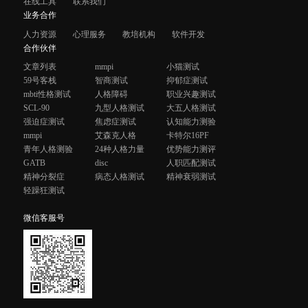
在线工具
联系我们
业务合作
人力资源
心理服务
教培机构
软件开发
合作伙伴
文章列表
mmpi
小猫测试
59号客栈
智商测试
抑郁症测试
mbti性格测试
人格障碍
职业兴趣测试
SCL-90
九型人格测试
大五人格测试
强迫症测试
焦虑症测试
认知能力测验
mmpi
艾森克人格
卡特尔16PF
青年人格测验
24种人格力量
优势能力测评
GATB
disc
人职匹配测试
精神分裂症
病态人格测试
精神衰弱测试
轻躁狂测试
微信客服号