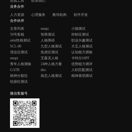
在线工具
联系我们
业务合作
人力资源
心理服务
教培机构
软件开发
合作伙伴
文章列表
mmpi
小猫测试
59号客栈
智商测试
抑郁症测试
mbti性格测试
人格障碍
职业兴趣测试
SCL-90
九型人格测试
大五人格测试
强迫症测试
焦虑症测试
认知能力测验
mmpi
艾森克人格
卡特尔16PF
青年人格测验
24种人格力量
优势能力测评
GATB
disc
人职匹配测试
精神分裂症
病态人格测试
精神衰弱测试
轻躁狂测试
微信客服号